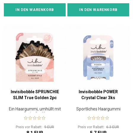
IN DEN WARENKORB
IN DEN WARENKORB
Invisibobble SPRUNCHIE
Invisibobble POWER
SLIM True Golden 2pc
Crystal Clear 3ks
Ein Haargummi, umhüllt mit
Sportliches Haargummi
Satin-Stoff.
Preis vor Rabatt:
9 EUR
Preis vor Rabatt:
6.3 EUR
8.1 EUR
5.7 EUR