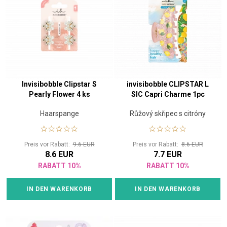
Invisibobble Clipstar S
invisibobble CLIPSTAR L
Pearly Flower 4 ks
SIC Capri Charme 1pc
Haarspange
Růžový skřipec s citróny
Preis vor Rabatt:
9.6 EUR
Preis vor Rabatt:
8.6 EUR
8.6 EUR
7.7 EUR
RABATT 10%
RABATT 10%
IN DEN WARENKORB
IN DEN WARENKORB