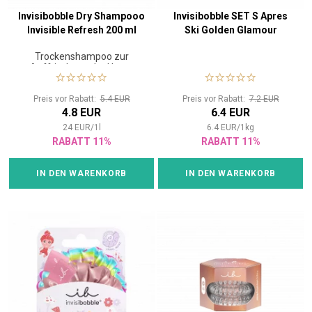
Invisibobble Dry Shampooo
Invisibobble SET S Apres
Invisible Refresh 200 ml
Ski Golden Glamour
Trockenshampoo zur
Auffrischung der Haare
Preis vor Rabatt:
5.4 EUR
Preis vor Rabatt:
7.2 EUR
4.8 EUR
6.4 EUR
24
EUR
/
1
l
6.4
EUR
/
1
kg
RABATT 11%
RABATT 11%
IN DEN WARENKORB
IN DEN WARENKORB