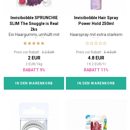
möchten.
Invisibobble SPRUNCHIE
Invisibobble Hair Spray
SLIM The Snuggle is Real
Power Hold 250ml
2ks
Ein Haargummi, umhüllt mit
Haarspray mit extra starkem
Satin-Stoff.
Halt
Preis vor Rabatt:
2.2 EUR
Preis vor Rabatt:
5.4 EUR
2 EUR
4.8 EUR
2
EUR
/
1
kg
19.2
EUR
/
1
l
RABATT 9%
RABATT 11%
IN DEN WARENKORB
IN DEN WARENKORB