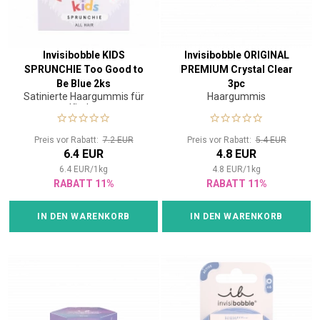
Invisibobble KIDS
Invisibobble ORIGINAL
SPRUNCHIE Too Good to
PREMIUM Crystal Clear
Be Blue 2ks
3pc
Satinierte Haargummis für
Haargummis
Kinder
Preis vor Rabatt:
7.2 EUR
Preis vor Rabatt:
5.4 EUR
6.4 EUR
4.8 EUR
6.4
EUR
/
1
kg
4.8
EUR
/
1
kg
RABATT 11%
RABATT 11%
IN DEN WARENKORB
IN DEN WARENKORB