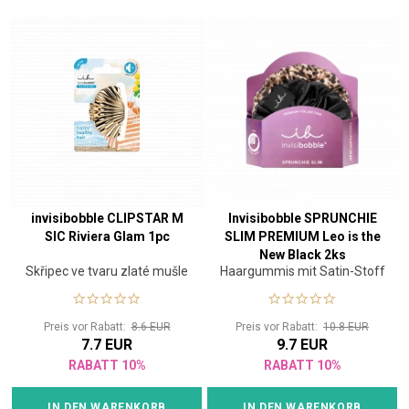
invisibobble CLIPSTAR M
Invisibobble SPRUNCHIE
SIC Riviera Glam 1pc
SLIM PREMIUM Leo is the
New Black 2ks
Skřipec ve tvaru zlaté mušle
Haargummis mit Satin-Stoff
Preis vor Rabatt:
8.6 EUR
Preis vor Rabatt:
10.8 EUR
7.7 EUR
9.7 EUR
RABATT 10%
RABATT 10%
IN DEN WARENKORB
IN DEN WARENKORB