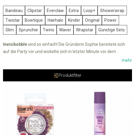
Bandeau
Clipstar
Everclaw
Extra
Loop+
Showerwrap
Twistar
Bowtique
Hairhalo
Kinder
Original
Power
Slim
Sprunchie
Twins
Waver
Wrapstar
Günstige Sets
Invisibobble
sind so einfach! Die Gründerin Sophie bereitete sich
auf die Party vor und wickelte sich in letzter Minute vor dem
Verlassen des Hauses ein altes Telefonkabel um die Haare. Am
mehr
nächsten Morgen stellte sie fest, dass ihr improvisiertes
Haargummi immer noch an seinem Platz war. Außerdem bemerkte
Produktfilter
sie, dass sie weder unter Kopfschmerzen noch unter unschönen
Druckstellen auf den Haaren litt.
Haargummis
, die ein spezifisches
Telefonkabel-Design
haben, haben die Welt im Sturm erobert.
Sophie hat Kunststoff-Haargummis herausgebracht, die
nicht
herausfallen, nicht ziehen, praktisch sind und einen festen Halt
haben.
Hält auf jedem Haartyp. Sie sehen stylisch aus und
schädigen das Haar nicht. Invisibobble wird Sie so sehr begeistern,
dass Sie nicht mehr zu anderen Haargummis zurückkehren