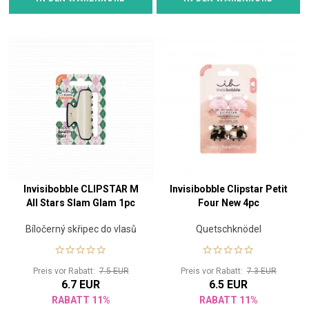
Invisibobble CLIPSTAR M
Invisibobble Clipstar Petit
All Stars Slam Glam 1pc
Four New 4pc
Bíločerný skřipec do vlasů
Quetschknödel
Preis vor Rabatt:
7.5 EUR
Preis vor Rabatt:
7.3 EUR
6.7 EUR
6.5 EUR
RABATT 11%
RABATT 11%