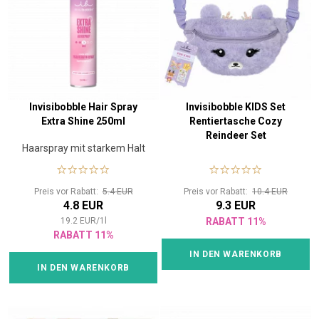
Invisibobble Hair Spray
Invisibobble KIDS Set
Extra Shine 250ml
Rentiertasche Cozy
Reindeer Set
Haarspray mit starkem Halt
Preis vor Rabatt:
5.4 EUR
Preis vor Rabatt:
10.4 EUR
4.8 EUR
9.3 EUR
19.2
EUR
/
1
l
RABATT 11%
RABATT 11%
IN DEN WARENKORB
IN DEN WARENKORB