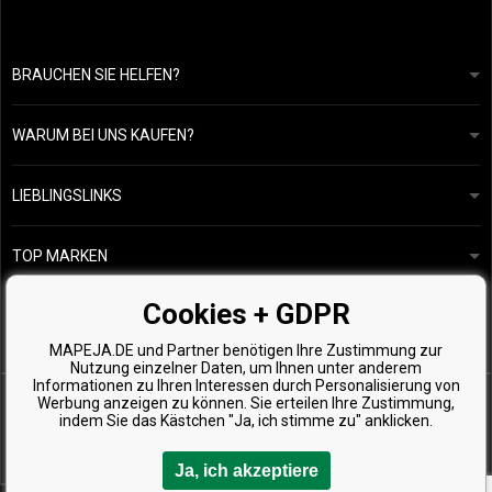
BRAUCHEN SIE HELFEN?
info@mapeja.de
Allgemeine geschäftsbedingungen
Wir werden innerhalb von 24 Stunden antworten.
WARUM BEI UNS KAUFEN?
Datenschutzerklärung
Unsere Geschichte
Übersicht über Zahlungen und Versand
Blog
Ecru New York
LIEBLINGSLINKS
Rückgabe von Waren
Friseurberatung
Kérastase
Kontakte
TOP MARKEN
O&M
Kostenlose Produktproben
Paul Mitchell
Cookies + GDPR
Wella Professionals
MAPEJA.DE und Partner benötigen Ihre Zustimmung zur
Zenz Organic
Nutzung einzelner Daten, um Ihnen unter anderem
Informationen zu Ihren Interessen durch Personalisierung von
Werbung anzeigen zu können. Sie erteilen Ihre Zustimmung,
indem Sie das Kästchen "Ja, ich stimme zu" anklicken.
Ja, ich akzeptiere