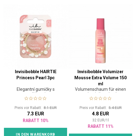
Invisibobble HAIRTIE
Invisibobble Volumizer
Princess Pearl 3pc
Mousse Extra Volume 150
ml
Elegantní gumičky s
Volumenschaum für einen
perličkami
voluminösen Look
Preis vor Rabatt:
8.1 EUR
Preis vor Rabatt:
5.4 EUR
7.3 EUR
4.8 EUR
RABATT 10%
32
EUR
/
1
l
RABATT 11%
IN DEN WARENKORB