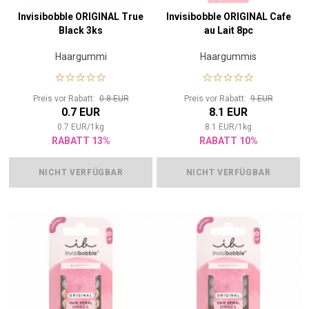
Invisibobble ORIGINAL True
Invisibobble ORIGINAL Cafe
Black 3ks
au Lait 8pc
Haargummi
Haargummis
Preis vor Rabatt:
0.8 EUR
Preis vor Rabatt:
9 EUR
0.7 EUR
8.1 EUR
0.7
EUR
/
1
kg
8.1
EUR
/
1
kg
RABATT 13%
RABATT 10%
NICHT VERFÜGBAR
NICHT VERFÜGBAR