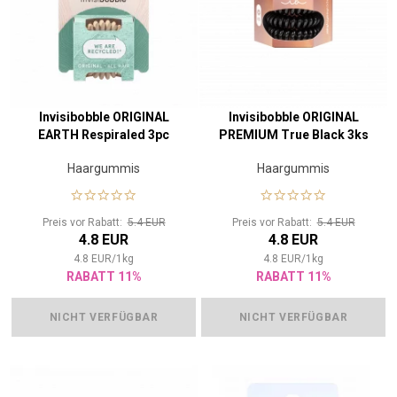
Invisibobble ORIGINAL
Invisibobble ORIGINAL
EARTH Respiraled 3pc
PREMIUM True Black 3ks
Haargummis
Haargummis
Preis vor Rabatt:
5.4 EUR
Preis vor Rabatt:
5.4 EUR
4.8 EUR
4.8 EUR
4.8
EUR
/
1
kg
4.8
EUR
/
1
kg
RABATT 11%
RABATT 11%
NICHT VERFÜGBAR
NICHT VERFÜGBAR