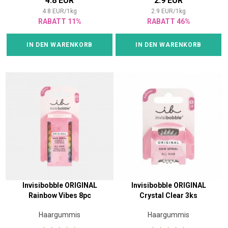
4.8 EUR
2.9 EUR
4.8
EUR
/
1
kg
2.9
EUR
/
1
kg
RABATT 11%
RABATT 46%
IN DEN WARENKORB
IN DEN WARENKORB
Invisibobble ORIGINAL
Invisibobble ORIGINAL
Rainbow Vibes 8pc
Crystal Clear 3ks
Haargummis
Haargummis