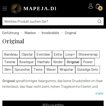
0
Einführung
Marken
Invisibobble
Original
Original
Bandeau
Clipstar
Everclaw
Extra
Loop+
Showerwrap
Twistar
Bowtique
Hairhalo
Kinder
Original
Power
Slim
Sprunchie
Twins
Waver
Wrapstar
Günstige Sets
Original
spiralförmiges Haargummi, das keine Druckstellen im Haar
hinterlässt, das Haar nicht zieht, hohen Tragekomfort bietet und
wasserfest ist.
mehr
Produktfilter