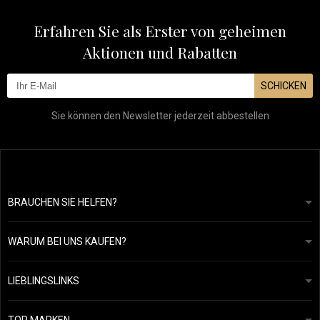
Erfahren Sie als Erster von geheimen
Aktionen und Rabatten
SCHICKEN
Sie können den Newsletter jederzeit abbestellen
BRAUCHEN SIE HELFEN?
info@mapeja.de
Allgemeine geschäftsbedingungen
Wir werden innerhalb von 24 Stunden antworten.
WARUM BEI UNS KAUFEN?
Datenschutzerklärung
Unsere Geschichte
Übersicht über Zahlungen und Versand
Blog
Ecru New York
LIEBLINGSLINKS
Rückgabe von Waren
Friseurberatung
Kérastase
Kontakte