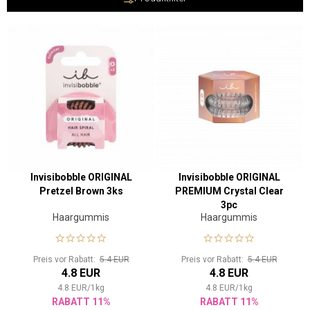
Invisibobble ORIGINAL
Invisibobble ORIGINAL
Pretzel Brown 3ks
PREMIUM Crystal Clear
3pc
Haargummis
Haargummis
Preis vor Rabatt:
5.4 EUR
Preis vor Rabatt:
5.4 EUR
4.8 EUR
4.8 EUR
4.8
EUR
/
1
kg
4.8
EUR
/
1
kg
RABATT 11%
RABATT 11%