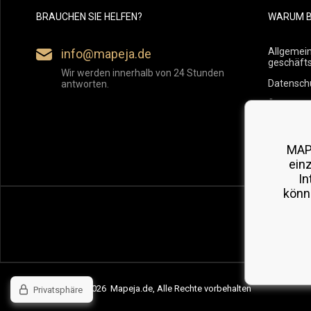
BRAUCHEN SIE HELFEN?
WARUM B
Allgemei
info@mapeja.de
geschäft
Wir werden innerhalb von 24 Stunden
Datensch
antworten.
Übersicht
Versand
Rückgabe
MAP
ein
In
könn
Copyright © 2026 Mapeja.de, Alle Rechte vorbehalten
Privatsphäre