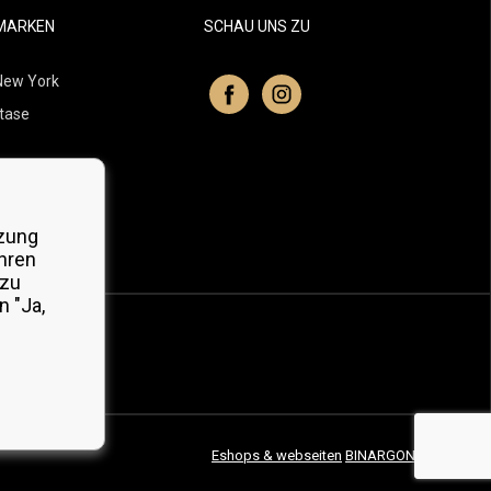
MARKEN
SCHAU UNS ZU
New York
tase
itchell
 Professionals
zung
Organic
hren
 zu
 "Ja,
Eshops & webseiten
BINARGON.cz