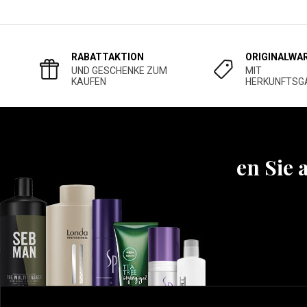
RABATTAKTION
ORIGINALWA
UND GESCHENKE ZUM
MIT
KAUFEN
HERKUNFTSG
Erfahren Sie 