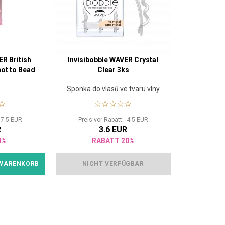
ER British
Invisibobble WAVER Crystal
not to Bead
Clear 3ks
Sponka do vlasů ve tvaru vlny
:
7.5 EUR
Preis vor Rabatt:
4.5 EUR
R
3.6 EUR
8%
RABATT 20%
 WARENKORB
NICHT VERFÜGBAR