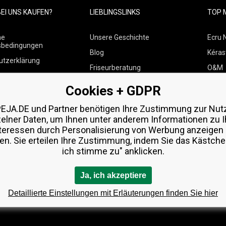
EI UNS KAUFEN?
LIEBLINGSLINKS
TOP 
ne
Unsere Geschichte
Ecru 
sbedingungen
Blog
Kéras
utzerklärung
Friseurberatung
O&M
 über Zahlungen und
Kontakte
Paul M
Cookies + GDPR
Kostenlose Produktproben
Wella
 von Waren
EJA.DE und Partner benötigen Ihre Zustimmung zur Nut
Zenz 
zelner Daten, um Ihnen unter anderem Informationen zu I
teressen durch Personalisierung von Werbung anzeigen
en. Sie erteilen Ihre Zustimmung, indem Sie das Kästchen
ich stimme zu" anklicken.
Ja, ich akzeptiere
Detaillierte Einstellungen mit Erläuterungen finden Sie hier