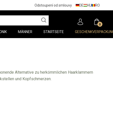
DE
HU
RO
Odstoupení od smlouvy
0
ONIK
MÄNNER
STARTSEITE
GESCHENKVERPACKUN
schonende Alternative zu herkömmlichen Haarklammern
uckstellen und Kopfschmerzen.