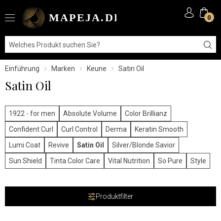
0
Einführung
Marken
Keune
Satin Oil
Satin Oil
1922 - for men
Absolute Volume
Color Brillianz
Confident Curl
Curl Control
Derma
Keratin Smooth
Lumi Coat
Revive
Satin Oil
Silver/Blonde Savior
Sun Shield
Tinta Color Care
Vital Nutrition
So Pure
Style
Produktfilter