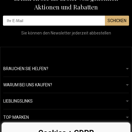
Aktionen und Rabatten
SCHICKEN
Sie können den Newsletter jederzeit abbestellen
BRAUCHEN SIE HELFEN?
info@mapeja.de
Allgemeine geschäftsbedingungen
Wir werden innerhalb von 24 Stunden antworten.
WARUM BEI UNS KAUFEN?
Datenschutzerklärung
Unsere Geschichte
Übersicht über Zahlungen und Versand
Blog
Ecru New York
LIEBLINGSLINKS
Rückgabe von Waren
Friseurberatung
Kérastase
Kontakte
TOP MARKEN
O&M
Kostenlose Produktproben
Paul Mitchell