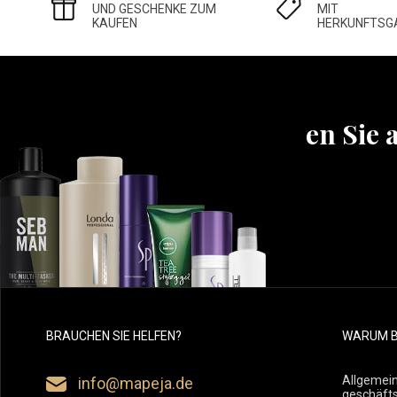
UND GESCHENKE ZUM
MIT
KAUFEN
HERKUNFTSG
Erfahren Sie 
BRAUCHEN SIE HELFEN?
WARUM B
Allgemei
info@mapeja.de
geschäft