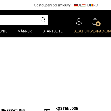
DE
HU
RO
Odstoupení od smlouvy
0
ONIK
MÄNNER
STARTSEITE
GESCHENKVERPACKUN
KOSTENLOSE
INE-BERATUNG