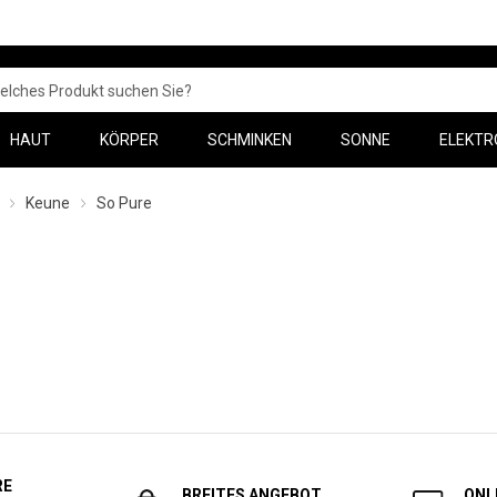
HAUT
KÖRPER
SCHMINKEN
SONNE
ELEKTR
Keune
So Pure
RE
BREITES ANGEBOT
ONL