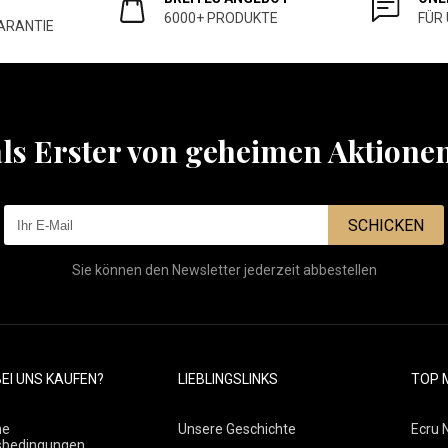
6000+ PRODUKTE
FÜR
ARANTIE
als Erster von geheimen Aktione
SCHICKEN
Sie können den Newsletter jederzeit abbestellen
EI UNS KAUFEN?
LIEBLINGSLINKS
TOP 
ne
Unsere Geschichte
Ecru 
sbedingungen