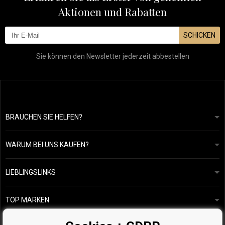
Aktionen und Rabatten
SCHICKEN
Sie können den Newsletter jederzeit abbestellen
BRAUCHEN SIE HELFEN?
info@mapeja.de
Allgemeine geschäftsbedingungen
Wir werden innerhalb von 24 Stunden antworten.
WARUM BEI UNS KAUFEN?
Datenschutzerklärung
Unsere Geschichte
Übersicht über Zahlungen und Versand
Blog
Ecru New York
LIEBLINGSLINKS
Rückgabe von Waren
Friseurberatung
Kérastase
Kontakte
TOP MARKEN
O&M
Kostenlose Produktproben
Paul Mitchell