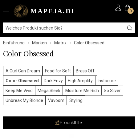
0
Einführung
Marken
Matrix
Color Obsessed
Color Obsessed
A Curl Can Dream
Food for Soft
Brass Off
Color Obsessed
Dark Envy
High Amplify
Instacure
Keep Me Vivid
Mega Sleek
Moisture Me Rich
So Silver
Unbreak My Blonde
Vavoom
Styling
Produktfilter