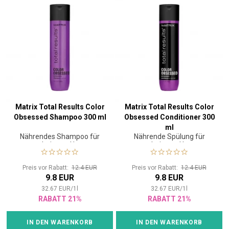
Matrix Total Results Color
Matrix Total Results Color
Obsessed Shampoo 300 ml
Obsessed Conditioner 300
ml
Nährendes Shampoo für
Nährende Spülung für
coloriertes Haar
coloriertes Haar
Preis vor Rabatt:
12.4 EUR
Preis vor Rabatt:
12.4 EUR
9.8 EUR
9.8 EUR
32.67
EUR
/
1
l
32.67
EUR
/
1
l
RABATT 21%
RABATT 21%
IN DEN WARENKORB
IN DEN WARENKORB