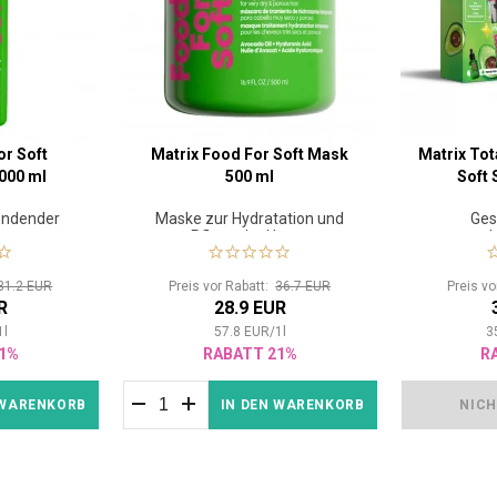
or Soft
Matrix Food For Soft Mask
Matrix Tot
000 ml
500 ml
Soft 
endender
Maske zur Hydratation und
Ges
oner
Pflege der Haare
gesch
31.2 EUR
Preis vor Rabatt:
36.7 EUR
Preis v
R
28.9 EUR
1
l
57.8
EUR
/
1
l
3
1%
RABATT 21%
R
 WARENKORB
IN DEN WARENKORB
NICH