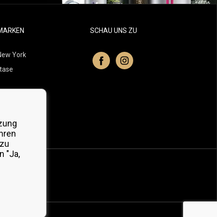
MARKEN
SCHAU UNS ZU
New York
tase
itchell
 Professionals
zung
Organic
hren
 zu
 "Ja,