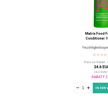
Matrix Food F
Conditioner 1
Feuchtigkeitssp
Haarconditi
Preis vor Rabatt:
24.6 EU
24.6
EUR
/
RABATT 2
IN DEN