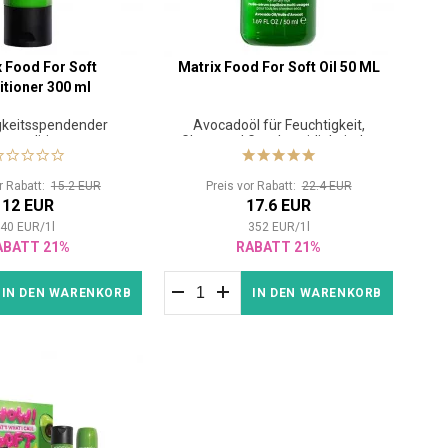
x Food For Soft
Matrix Food For Soft Oil 50 ML
tioner 300 ml
gkeitsspendender
Avocadoöl für Feuchtigkeit,
rconditioner
Glanz und Geschmeidigkeit der
Haare
or Rabatt:
15.2 EUR
Preis vor Rabatt:
22.4 EUR
12 EUR
17.6 EUR
40
EUR
/
1
l
352
EUR
/
1
l
ABATT 21%
RABATT 21%
IN DEN WARENKORB
IN DEN WARENKORB