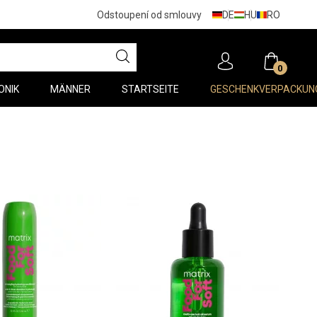
DE
HU
RO
Odstoupení od smlouvy
0
ONIK
MÄNNER
STARTSEITE
GESCHENKVERPACKUN