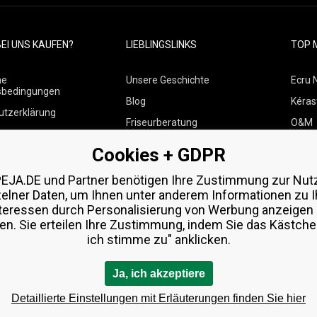
EI UNS KAUFEN?
LIEBLINGSLINKS
TOP 
ne
Unsere Geschichte
Ecru 
sbedingungen
Blog
Kéras
utzerklärung
Friseurberatung
O&M
 über Zahlungen und
Kontakte
Paul M
Cookies + GDPR
Kostenlose Produktproben
Wella
 von Waren
EJA.DE und Partner benötigen Ihre Zustimmung zur Nut
Zenz 
zelner Daten, um Ihnen unter anderem Informationen zu I
teressen durch Personalisierung von Werbung anzeigen
en. Sie erteilen Ihre Zustimmung, indem Sie das Kästchen
ich stimme zu" anklicken.
Ja, ich akzeptiere
Detaillierte Einstellungen mit Erläuterungen finden Sie hier