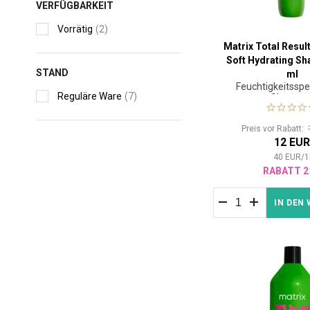
VERFÜGBARKEIT
Vorrätig
(2)
Matrix Total Resul
Soft Hydrating S
STAND
ml
Feuchtigkeitssp
Reguläre Ware
(7)
Shampo
Preis vor Rabatt:
12 EU
40
EUR
/
1
RABATT 2
IN DEN