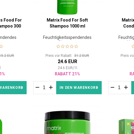
ts Food For
Matrix Food For Soft
Matri
hampoo 300
Shampoo 1000 ml
Condi
endendes
Feuchtigkeitsspendendes
Feuchti
o
Shampoo
Haa
15.2 EUR
Preis vor Rabatt:
31.2 EUR
Preis v
R
24.6 EUR
l
24.6
EUR
/
1
l
1%
RABATT 21%
R
 WARENKORB
IN DEN WARENKORB