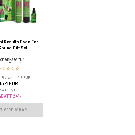
al Results Food For
Spring Gift Set
chenkset für
meidiges Haar
or Rabatt:
46.8 EUR
35.4 EUR
5.4
EUR
/
1
kg
ABATT 24%
T VERFÜGBAR