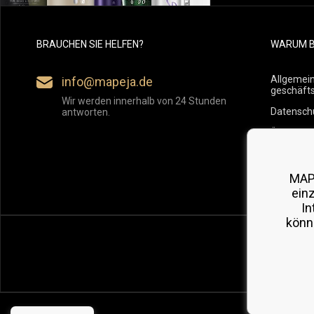
BRAUCHEN SIE HELFEN?
WARUM B
Allgemei
info@mapeja.de
geschäft
Wir werden innerhalb von 24 Stunden
Datensch
antworten.
Übersicht
Versand
Rückgabe
MAP
ein
In
könn