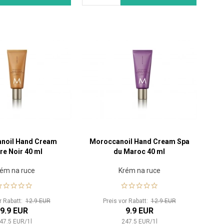
noil Hand Cream
Moroccanoil Hand Cream Spa
e Noir 40 ml
du Maroc 40 ml
ém na ruce
Krém na ruce
or Rabatt:
12.9 EUR
Preis vor Rabatt:
12.9 EUR
9.9 EUR
9.9 EUR
47.5
EUR
/
1
l
247.5
EUR
/
1
l