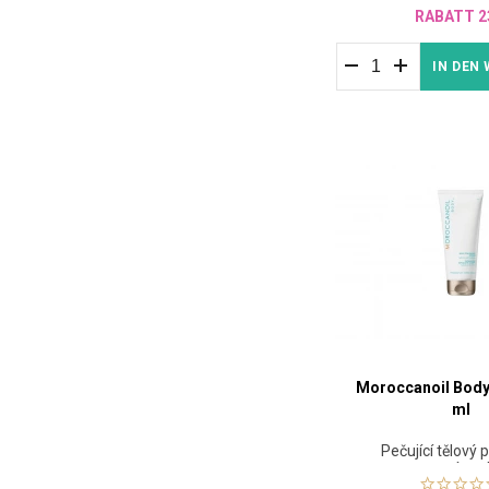
RABATT 2
IN DEN
Moroccanoil Body
ml
Pečující tělový 
arganovým o