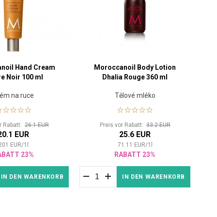
noil Hand Cream
Moroccanoil Body Lotion
e Noir 100 ml
Dhalia Rouge 360 ml
ém na ruce
Tělové mléko
or Rabatt:
26.1 EUR
Preis vor Rabatt:
33.2 EUR
20.1 EUR
25.6 EUR
201
EUR
/
1
l
71.11
EUR
/
1
l
ABATT 23%
RABATT 23%
IN DEN WARENKORB
IN DEN WARENKORB