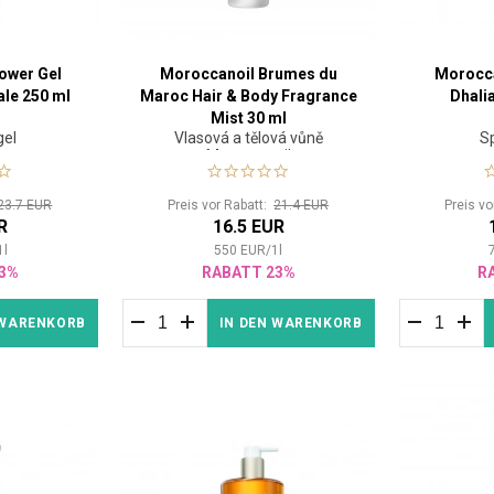
ower Gel
Moroccanoil Brumes du
Morocca
ale 250 ml
Maroc Hair & Body Fragrance
Dhali
Mist 30 ml
gel
Vlasová a tělová vůně
S
Moroccanoil
23.7 EUR
Preis vor Rabatt:
21.4 EUR
Preis v
R
16.5 EUR
1
l
550
EUR
/
1
l
3%
RABATT 23%
R
 WARENKORB
IN DEN WARENKORB