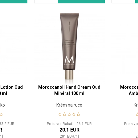
 Lotion Oud
Moroccanoil Hand Cream Oud
Morocca
0 ml
Minéral 100 ml
Ambr
éko
Krém na ruce
Kr
33.2 EUR
Preis vor Rabatt:
26.1 EUR
Preis v
R
20.1 EUR
/
1
l
201
EUR
/
1
l
2