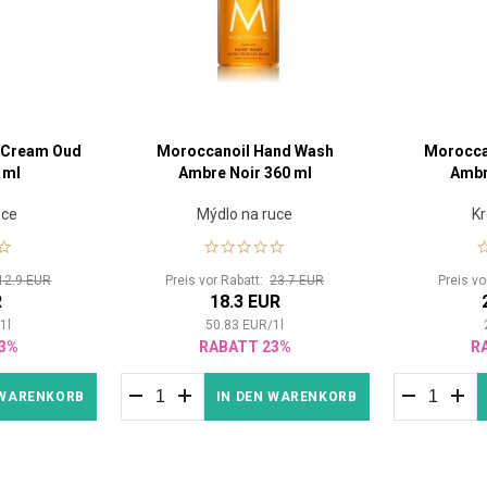
 Cream Oud
Moroccanoil Hand Wash
Morocca
 ml
Ambre Noir 360 ml
Ambr
uce
Mýdlo na ruce
Kr
12.9 EUR
Preis vor Rabatt:
23.7 EUR
Preis v
R
18.3 EUR
/
1
l
50.83
EUR
/
1
l
3%
RABATT 23%
R
 WARENKORB
IN DEN WARENKORB