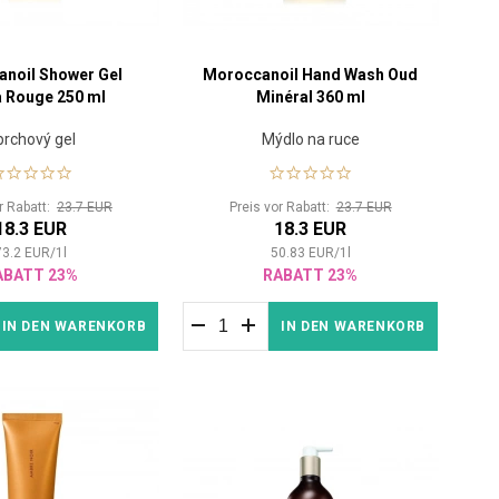
noil Shower Gel
Moroccanoil Hand Wash Oud
a Rouge 250 ml
Minéral 360 ml
prchový gel
Mýdlo na ruce
or Rabatt:
23.7 EUR
Preis vor Rabatt:
23.7 EUR
18.3 EUR
18.3 EUR
73.2
EUR
/
1
l
50.83
EUR
/
1
l
ABATT 23%
RABATT 23%
IN DEN WARENKORB
IN DEN WARENKORB