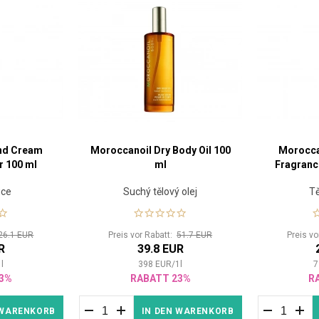
nd Cream
Moroccanoil Dry Body Oil 100
Morocca
r 100 ml
ml
Fragranc
uce
Suchý tělový olej
Tě
26.1 EUR
Preis vor Rabatt:
51.7 EUR
Preis v
R
39.8 EUR
1
l
398
EUR
/
1
l
7
3%
RABATT 23%
R
 WARENKORB
IN DEN WARENKORB