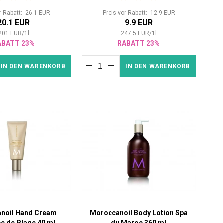
or Rabatt:
26.1 EUR
Preis vor Rabatt:
12.9 EUR
20.1 EUR
9.9 EUR
201
EUR
/
1
l
247.5
EUR
/
1
l
ABATT 23%
RABATT 23%
IN DEN WARENKORB
IN DEN WARENKORB
noil Hand Cream
Moroccanoil Body Lotion Spa
e de Plage 40 ml
du Maroc 360 ml