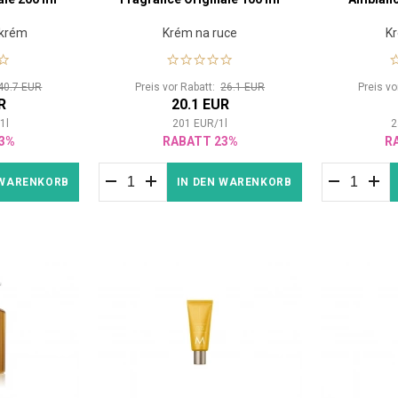
 krém
Krém na ruce
Kr
40.7 EUR
Preis vor Rabatt:
26.1 EUR
Preis v
R
20.1 EUR
/
1
l
201
EUR
/
1
l
2
3%
RABATT 23%
R
 WARENKORB
IN DEN WARENKORB