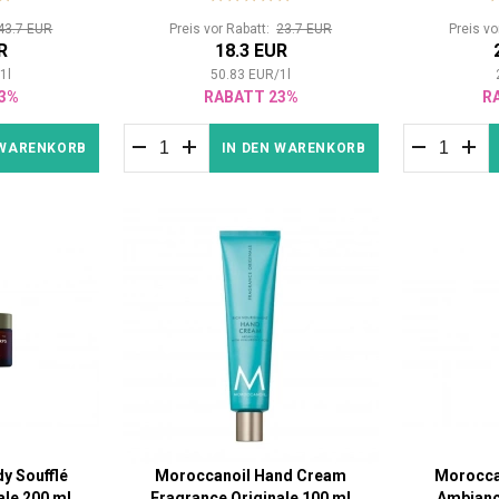
43.7 EUR
Preis vor Rabatt:
23.7 EUR
Preis v
R
18.3 EUR
/
1
l
50.83
EUR
/
1
l
3%
RABATT 23%
R
 WARENKORB
IN DEN WARENKORB
y Soufflé
Moroccanoil Hand Cream
Morocca
ale 200 ml
Fragrance Originale 100 ml
Ambianc