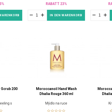
3%
RABATT 23%
R
 WARENKORB
IN DEN WARENKORB
 Scrub 200
Moroccanoil Hand Wash
Morocca
Dhalia Rouge 360 ml
Dhali
peeling s
Mýdlo na ruce
Kr
lejem