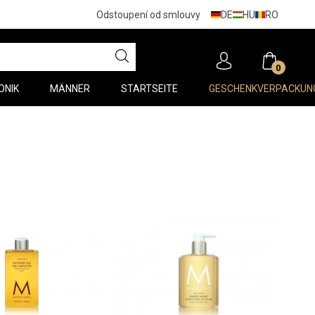
DE
HU
RO
Odstoupení od smlouvy
0
ONIK
MÄNNER
STARTSEITE
GESCHENKVERPACKUN