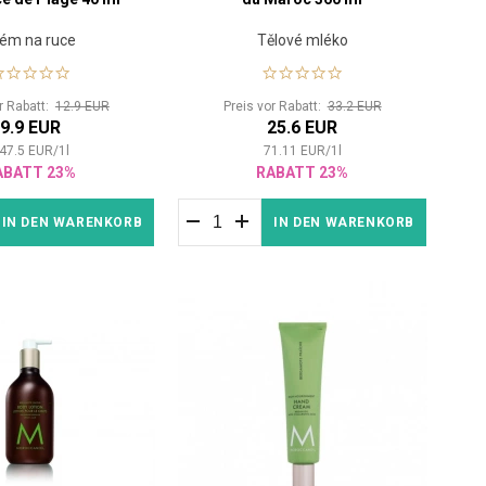
ém na ruce
Tělové mléko
or Rabatt:
12.9 EUR
Preis vor Rabatt:
33.2 EUR
9.9 EUR
25.6 EUR
47.5
EUR
/
1
l
71.11
EUR
/
1
l
ABATT 23%
RABATT 23%
IN DEN WARENKORB
IN DEN WARENKORB