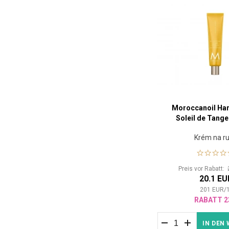
Moroccanoil Ha
Soleil de Tange
Krém na r
Preis vor Rabatt:
20.1 EU
201
EUR
/
RABATT 2
IN DEN