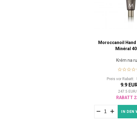
Moroccanoil Hand
Minéral 40
Krém na r
Preis vor Rabatt:
9.9 EU
247.5
EUR
RABATT 2
IN DEN