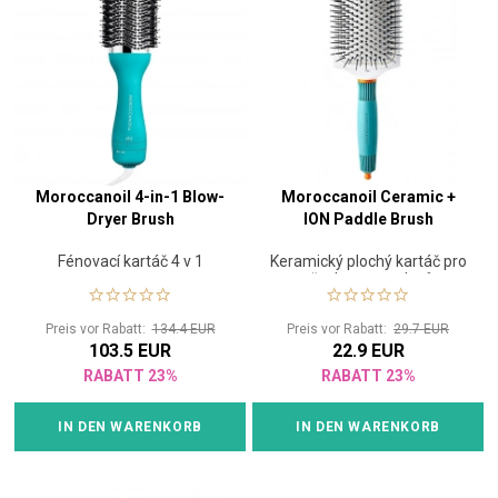
Moroccanoil 4-in-1 Blow-
Moroccanoil Ceramic +
Dryer Brush
ION Paddle Brush
Fénovací kartáč 4 v 1
Keramický plochý kartáč pro
všechny typy vlasů
Preis vor Rabatt:
134.4 EUR
Preis vor Rabatt:
29.7 EUR
103.5 EUR
22.9 EUR
RABATT 23%
RABATT 23%
IN DEN WARENKORB
IN DEN WARENKORB