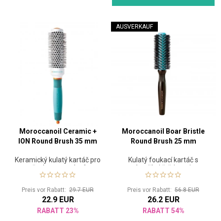
AUSVERKAUF
Moroccanoil Ceramic +
Moroccanoil Boar Bristle
ION Round Brush 35 mm
Round Brush 25 mm
Keramický kulatý kartáč pro
Kulatý foukací kartáč s
všechny typy vlasů
kančími štětinami
Preis vor Rabatt:
29.7 EUR
Preis vor Rabatt:
56.8 EUR
22.9 EUR
26.2 EUR
RABATT 23%
RABATT 54%