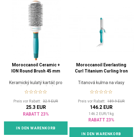
Moroccanoil Ceramic +
Moroccanoil Everlasting
ION Round Brush 45 mm
Curl Titanium Curling Iron
Keramický kulatý kartáč pro
Titanová kulma na vlasy
všechny typy vlasů
Preis vor Rabatt:
32.9 EUR
Preis vor Rabatt:
189.9 EUR
25.3 EUR
146.2 EUR
RABATT 23%
146.2
EUR
/
1
kg
RABATT 23%
IN DEN WARENKORB
IN DEN WARENKORB