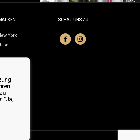
MARKEN
SCHAU UNS ZU
New York
tase
itchell
 Professionals
zung
Organic
hren
 zu
 "Ja,