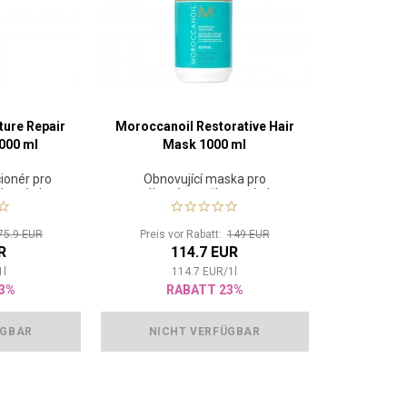
ure Repair
Moroccanoil Restorative Hair
000 ml
Mask 1000 ml
ionér pro
Obnovující maska pro
hané vlasy
namáhané a poškozené vlasy
75.9 EUR
Preis vor Rabatt:
149 EUR
R
114.7 EUR
1
l
114.7
EUR
/
1
l
3%
RABATT 23%
ÜGBAR
NICHT VERFÜGBAR