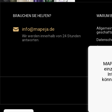
BRAUCHEN SIE HELFEN?
WARUM B
Allgemei
info@mapeja.de
geschäft
Wir werden innerhalb von 24 Stunden
Datensch
antworten.
Übersicht
Versand
Rückgabe
MAP
ein
In
könn