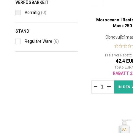
VERFÜGBARKEIT
Vorrätig
(0)
Moroccanoil Resto
Mask 250
STAND
Obnovující ma
Reguläre Ware
(6)
namáhané a poško
Preis vor Rabatt
42.4 EU
169.6
EUR
RABATT 2
IN DEN