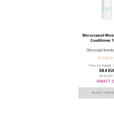
Moroccanoil Moist
Conditioner 1
Obnovující kondic
poškozené a namá
Preis vor Rabatt:
58.4 EU
58.4
EUR
/
RABATT 2
NICHT VERF