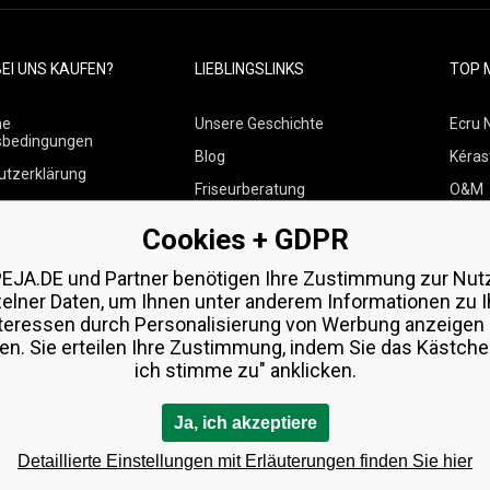
EI UNS KAUFEN?
LIEBLINGSLINKS
TOP 
ne
Unsere Geschichte
Ecru 
sbedingungen
Blog
Kéras
utzerklärung
Friseurberatung
O&M
 über Zahlungen und
Kontakte
Paul M
Cookies + GDPR
Kostenlose Produktproben
Wella
 von Waren
EJA.DE und Partner benötigen Ihre Zustimmung zur Nut
Zenz 
zelner Daten, um Ihnen unter anderem Informationen zu I
teressen durch Personalisierung von Werbung anzeigen
en. Sie erteilen Ihre Zustimmung, indem Sie das Kästchen
ich stimme zu" anklicken.
Ja, ich akzeptiere
Detaillierte Einstellungen mit Erläuterungen finden Sie hier