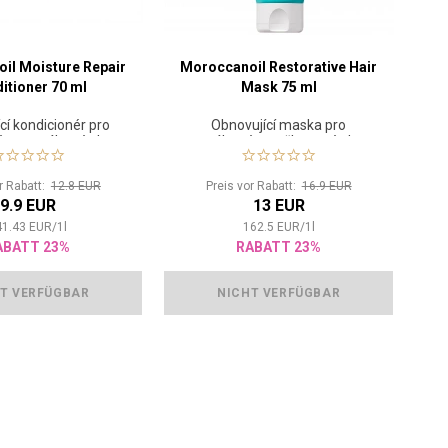
il Moisture Repair
Moroccanoil Restorative Hair
itioner 70 ml
Mask 75 ml
cí kondicionér pro
Obnovující maska pro
 a namáhané vlasy
namáhané a poškozené vlasy
or Rabatt:
12.8 EUR
Preis vor Rabatt:
16.9 EUR
9.9 EUR
13 EUR
41.43
EUR
/
1
l
162.5
EUR
/
1
l
ABATT 23%
RABATT 23%
T VERFÜGBAR
NICHT VERFÜGBAR