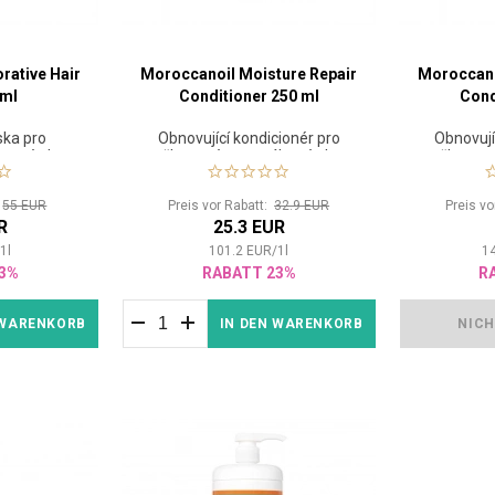
rative Hair
Moroccanoil Moisture Repair
Moroccano
 ml
Conditioner 250 ml
Cond
ska pro
Obnovující kondicionér pro
Obnovují
zené vlasy
poškozené a namáhané vlasy
poškozené
:
55 EUR
Preis vor Rabatt:
32.9 EUR
Preis v
R
25.3 EUR
/
1
l
101.2
EUR
/
1
l
1
3%
RABATT 23%
R
 WARENKORB
IN DEN WARENKORB
NICH