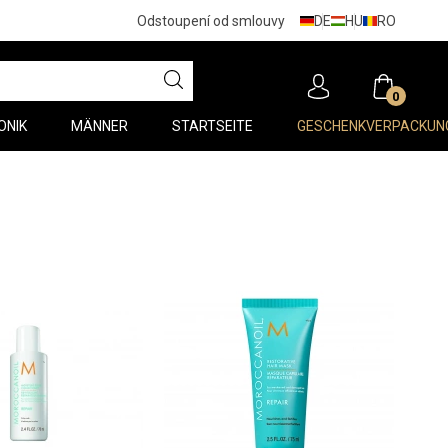
DE
HU
RO
Odstoupení od smlouvy
0
ONIK
MÄNNER
STARTSEITE
GESCHENKVERPACKUN