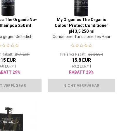
cs The Organic No-
My.Organics The Organic
 Shampoo 250 ml
Colour Protect Conditioner
pH 3,5 250 ml
 gegen Gelbstich
Conditioner für coloriertes Haar
or Rabatt:
21.1 EUR
Preis vor Rabatt:
22.2 EUR
15 EUR
15.8 EUR
60
EUR
/
1
l
63.2
EUR
/
1
l
ABATT 29%
RABATT 29%
T VERFÜGBAR
NICHT VERFÜGBAR