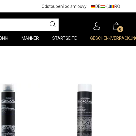
DE
HU
RO
Odstoupení od smlouvy
0
ONIK
MÄNNER
STARTSEITE
GESCHENKVERPACKUN