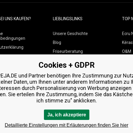
EI UNS KAUFEN?
LIEBLINGSLINKS
TOP 
ne
Unsere Geschichte
Ecru 
sbedingungen
Blog
Kéras
utzerklärung
Friseurberatung
O&M
 über Zahlungen und
Kontakte
Paul M
Cookies + GDPR
Kostenlose Produktproben
Wella
 von Waren
EJA.DE und Partner benötigen Ihre Zustimmung zur Nut
Zenz 
zelner Daten, um Ihnen unter anderem Informationen zu I
teressen durch Personalisierung von Werbung anzeigen
en. Sie erteilen Ihre Zustimmung, indem Sie das Kästchen
ich stimme zu" anklicken.
Ja, ich akzeptiere
Detaillierte Einstellungen mit Erläuterungen finden Sie hier