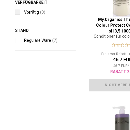
VERFÜGBARKEIT
Vorrätig
(0)
My.Organics Th
Colour Protect C
STAND
pH 3,5 100
Conditioner für colo
Reguläre Ware
(7)
Preis vor Rabatt:
46.7 EU
46.7
EUR
/
RABATT 2
NICHT VERF