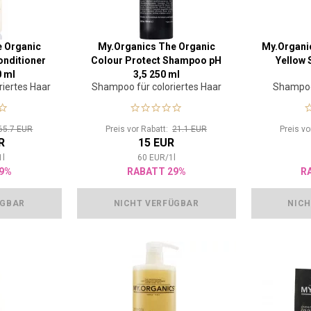
e Organic
My.Organics The Organic
My.Organi
onditioner
Colour Protect Shampoo pH
Yellow
0 ml
3,5 250 ml
riertes Haar
Shampoo für coloriertes Haar
Shampoo
65.7 EUR
Preis vor Rabatt:
21.1 EUR
Preis v
R
15 EUR
1
l
60
EUR
/
1
l
9%
RABATT 29%
R
ÜGBAR
NICHT VERFÜGBAR
NICH