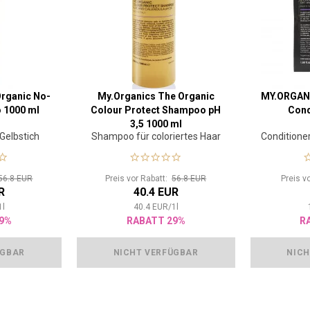
rganic No-
My.Organics The Organic
MY.ORGANI
 1000 ml
Colour Protect Shampoo pH
Cond
3,5 1000 ml
elbstich
Shampoo für coloriertes Haar
Conditioner
56.8 EUR
Preis vor Rabatt:
56.8 EUR
Preis v
R
40.4 EUR
1
l
40.4
EUR
/
1
l
9%
RABATT 29%
R
ÜGBAR
NICHT VERFÜGBAR
NICH