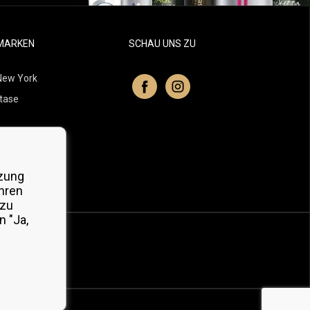
MARKEN
SCHAU UNS ZU
New York
tase
itchell
 Professionals
zung
Organic
hren
 zu
 "Ja,