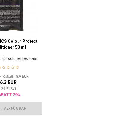
CS Colour Protect
itioner 50 ml
 für coloriertes Haar
or Rabatt:
8.9 EUR
6.3 EUR
126
EUR
/
1
l
ABATT 29%
T VERFÜGBAR