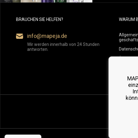
BRAUCHEN SIE HELFEN?
WARUM B
Allgemei
info@mapeja.de
geschäft
Wir werden innerhalb von 24 Stunden
Datensch
antworten.
Übersicht
Versand
Rückgabe
MAP
ein
In
könn