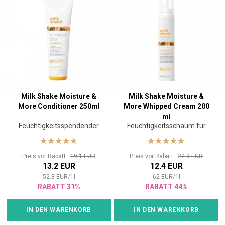
Milk Shake Moisture &
Milk Shake Moisture &
More Conditioner 250ml
More Whipped Cream 200
ml
Feuchtigkeitsspendender
Feuchtigkeitsschaum für
Conditioner für trockenes
perfekte Haarpflege
Haar
Preis vor Rabatt:
19.1 EUR
Preis vor Rabatt:
22.3 EUR
13.2 EUR
12.4 EUR
52.8
EUR
/
1
l
62
EUR
/
1
l
RABATT 31%
RABATT 44%
IN DEN WARENKORB
IN DEN WARENKORB