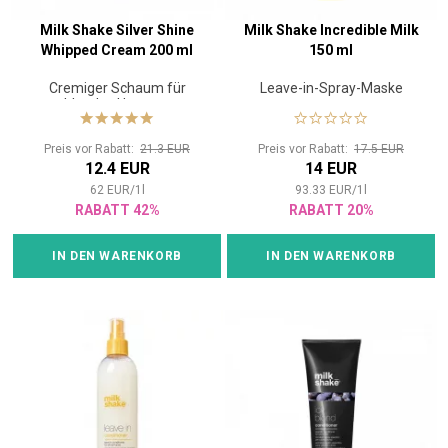
Milk Shake Silver Shine
Milk Shake Incredible Milk
Whipped Cream 200 ml
150 ml
Cremiger Schaum für
Leave-in-Spray-Maske
blondes Haar zur
Neutralisierung von
Gelbtönen
Preis vor Rabatt:
21.3 EUR
Preis vor Rabatt:
17.5 EUR
12.4 EUR
14 EUR
62
EUR
/
1
l
93.33
EUR
/
1
l
RABATT 42%
RABATT 20%
IN DEN WARENKORB
IN DEN WARENKORB