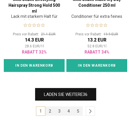
Hairspray Strong Hold 500
Conditioner 250 ml
ml
Lack mit starkem Halt für
Conditioner für extra feines
coloriertes Haar
Haar
Preis vor Rabatt:
21.1 EUR
Preis vor Rabatt:
19.9 EUR
14.3 EUR
13.2 EUR
28.6
EUR
/
1
l
52.8
EUR
/
1
l
RABATT 32%
RABATT 34%
IN DEN WARENKORB
IN DEN WARENKORB
LADEN SIE WEITERE
36
1
2
3
4
5