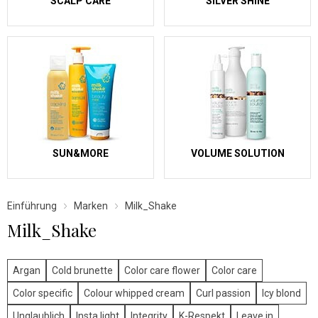
SCALP CARE
SILVER SHINE
SUN&MORE
VOLUME SOLUTION
Einführung
Marken
Milk_Shake
Milk_Shake
Argan
Cold brunette
Color care flower
Color care
Color specific
Colour whipped cream
Curl passion
Icy blond
Unglaublich
Insta.light
Integrity
K-Respekt
Leave in