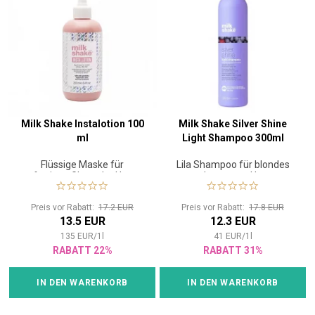
Milk Shake Instalotion 100
Milk Shake Silver Shine
ml
Light Shampoo 300ml
Flüssige Maske für
Lila Shampoo für blondes
sofortigen Glanz der Haare
oder graues Haar
Preis vor Rabatt:
17.2 EUR
Preis vor Rabatt:
17.8 EUR
13.5 EUR
12.3 EUR
135
EUR
/
1
l
41
EUR
/
1
l
RABATT 22%
RABATT 31%
IN DEN WARENKORB
IN DEN WARENKORB