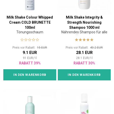
Milk Shake Colour Whipped
Milk Shake Integrity &
Cream COLD BRUNETTE
Strength Nourishing
100ml
Shampoo 1000 ml
Tönungsschaum
Nährendes Shampoo für alle
Haartypen
Preis vor Rabatt:
15 EUR
Preis vor Rabatt:
40.2 EUR
9.1 EUR
28.1 EUR
91
EUR
/
1
l
28.1
EUR
/
1
l
RABATT 39%
RABATT 30%
IN DEN WARENKORB
IN DEN WARENKORB