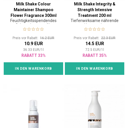
Milk Shake Colour
Milk Shake Integrity &
Maintainer Shampoo
Strength Intensive
Flower Fragrance 300ml
Treatment 200 ml
Feuchtigkeitsspendendes
Tiefenwirksame nährende
Schutzshampoo für
Haarmaske
coloriertes Haar mit
Blumenduft
Preis vor Rabatt:
16.2 EUR
Preis vor Rabatt:
22.3 EUR
10.9 EUR
14.5 EUR
36.33
EUR
/
1
l
72.5
EUR
/
1
l
RABATT 33%
RABATT 35%
IN DEN WARENKORB
IN DEN WARENKORB