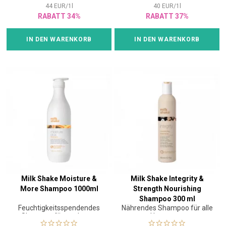
44
EUR
/
1
l
40
EUR
/
1
l
RABATT 34%
RABATT 37%
IN DEN WARENKORB
IN DEN WARENKORB
Milk Shake Moisture &
Milk Shake Integrity &
More Shampoo 1000ml
Strength Nourishing
Shampoo 300 ml
Feuchtigkeitsspendendes
Nährendes Shampoo für alle
Shampoo für trockenes
Haartypen
Haar