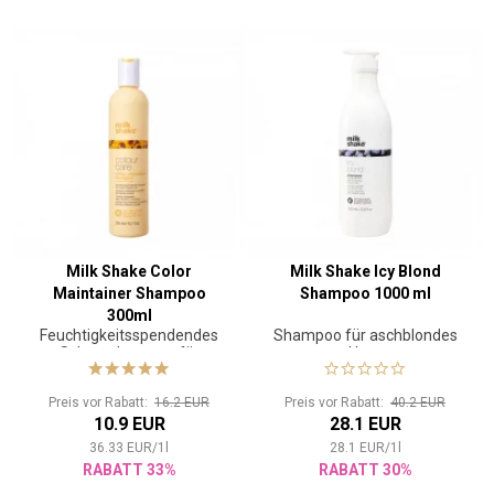
Milk Shake Color
Milk Shake Icy Blond
Maintainer Shampoo
Shampoo 1000 ml
300ml
Feuchtigkeitsspendendes
Shampoo für aschblondes
Schutzshampoo für
Haar
coloriertes Haar
Preis vor Rabatt:
16.2 EUR
Preis vor Rabatt:
40.2 EUR
10.9 EUR
28.1 EUR
36.33
EUR
/
1
l
28.1
EUR
/
1
l
RABATT 33%
RABATT 30%