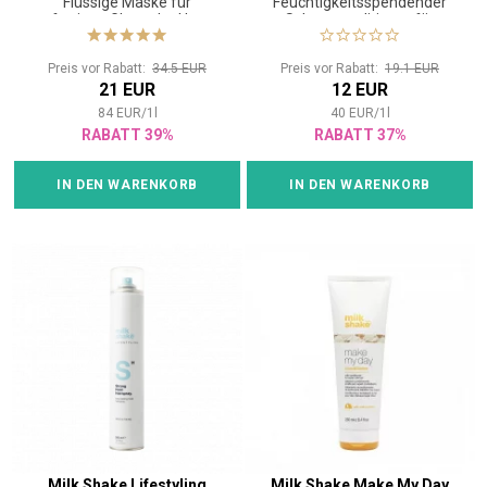
Flüssige Maske für
Feuchtigkeitsspendender
sofortigen Glanz der Haare
Schutzconditioner für
coloriertes Haar mit
Blumenduft
Preis vor Rabatt:
34.5 EUR
Preis vor Rabatt:
19.1 EUR
21 EUR
12 EUR
84
EUR
/
1
l
40
EUR
/
1
l
RABATT 39%
RABATT 37%
IN DEN WARENKORB
IN DEN WARENKORB
Milk Shake Lifestyling
Milk Shake Make My Day