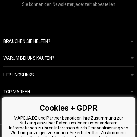
Sie können den Newsletter jederzeit abbestellen
BRAUCHEN SIE HELFEN?
info@mapeja.de
Allgemeine geschäftsbedingungen
Wir werden innerhalb von 24 Stunden antworten.
WARUM BEI UNS KAUFEN?
Datenschutzerklärung
Unsere Geschichte
Übersicht über Zahlungen und Versand
Blog
Ecru New York
LIEBLINGSLINKS
Rückgabe von Waren
Friseurberatung
Kérastase
Kontakte
TOP MARKEN
O&M
Kostenlose Produktproben
Paul Mitchell
Cookies + GDPR
Wella Professionals
MAPEJA.DE und Partner benötigen Ihre Zustimmung zur
Zenz Organic
Nutzung einzelner Daten, um Ihnen unter anderem
Informationen zu Ihren Interessen durch Personalisierung von
Werbung anzeigen zu können. Sie erteilen Ihre Zustimmung,