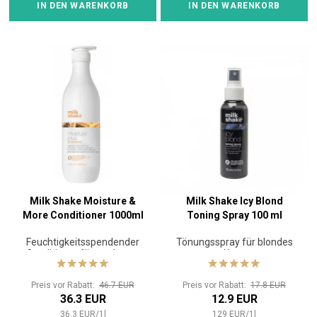
IN DEN WARENKORB
IN DEN WARENKORB
Milk Shake Moisture &
Milk Shake Icy Blond
More Conditioner 1000ml
Toning Spray 100 ml
Feuchtigkeitsspendender
Tönungsspray für blondes
Conditioner für trockenes
Haar
Haar
Preis vor Rabatt:
46.7 EUR
Preis vor Rabatt:
17.8 EUR
36.3 EUR
12.9 EUR
36.3
EUR
/
1
l
129
EUR
/
1
l