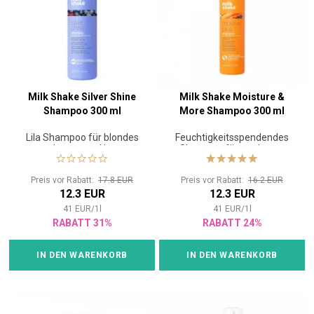
Milk Shake Silver Shine
Milk Shake Moisture &
Shampoo 300 ml
More Shampoo 300 ml
Lila Shampoo für blondes
Feuchtigkeitsspendendes
oder graues Haar
Shampoo für trockenes
Haar
Preis vor Rabatt:
17.8 EUR
Preis vor Rabatt:
16.2 EUR
12.3 EUR
12.3 EUR
41
EUR
/
1
l
41
EUR
/
1
l
RABATT 31%
RABATT 24%
IN DEN WARENKORB
IN DEN WARENKORB