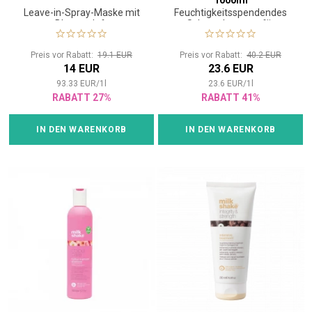
1000ml
Leave-in-Spray-Maske mit
Feuchtigkeitsspendendes
Blumenduft
Schutzshampoo für
coloriertes Haar
Preis vor Rabatt:
19.1 EUR
Preis vor Rabatt:
40.2 EUR
14 EUR
23.6 EUR
93.33
EUR
/
1
l
23.6
EUR
/
1
l
RABATT 27%
RABATT 41%
IN DEN WARENKORB
IN DEN WARENKORB