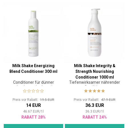
Milk Shake Energizing
Milk Shake Integrity &
Blend Conditioner 300 ml
Strength Nourishing
Conditioner 1000 ml
Conditioner für dünner
Tiefenwirksamer nährender
werdendes und schwaches
Conditioner
Haar
Preis vor Rabatt:
19.5 EUR
Preis vor Rabatt:
47.9 EUR
14 EUR
36.3 EUR
46.67
EUR
/
1
l
36.3
EUR
/
1
l
RABATT 28%
RABATT 24%