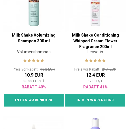
Milk Shake Volumizing
Milk Shake Conditioning
Shampoo 300 ml
Whipped Cream Flower
Fragrance 200ml
Volumenshampoo
Leave-in
Schutzcremeschaum mit
Blumenduft
Preis vor Rabatt:
18.2 EUR
Preis vor Rabatt:
21.1 EUR
10.9 EUR
12.4 EUR
36.33
EUR
/
1
l
62
EUR
/
1
l
RABATT 40%
RABATT 41%
IN DEN WARENKORB
IN DEN WARENKORB