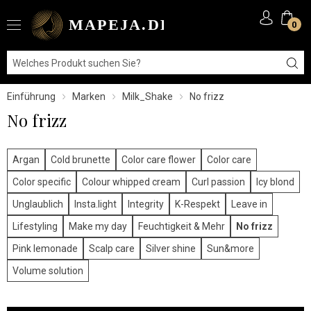
0
Einführung
Marken
Milk_Shake
No frizz
No frizz
Argan
Cold brunette
Color care flower
Color care
Color specific
Colour whipped cream
Curl passion
Icy blond
Unglaublich
Insta.light
Integrity
K-Respekt
Leave in
Lifestyling
Make my day
Feuchtigkeit & Mehr
No frizz
Pink lemonade
Scalp care
Silver shine
Sun&more
Volume solution