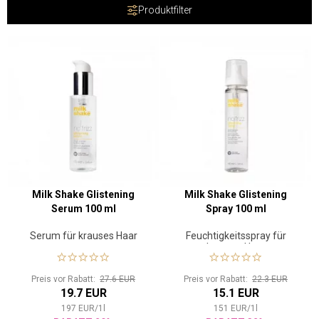
Produktfilter
Milk Shake Glistening
Milk Shake Glistening
Serum 100 ml
Spray 100 ml
Serum für krauses Haar
Feuchtigkeitsspray für
krauses Haar
Preis vor Rabatt:
27.6 EUR
Preis vor Rabatt:
22.3 EUR
19.7 EUR
15.1 EUR
197
EUR
/
1
l
151
EUR
/
1
l