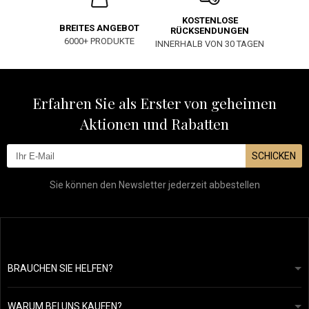
KOSTENLOSE
BREITES ANGEBOT
RÜCKSENDUNGEN
6000+ PRODUKTE
INNERHALB VON 30 TAGEN
Erfahren Sie als Erster von geheimen
Aktionen und Rabatten
SCHICKEN
Sie können den Newsletter jederzeit abbestellen
BRAUCHEN SIE HELFEN?
info@mapeja.de
Allgemeine geschäftsbedingungen
Wir werden innerhalb von 24 Stunden antworten.
WARUM BEI UNS KAUFEN?
Datenschutzerklärung