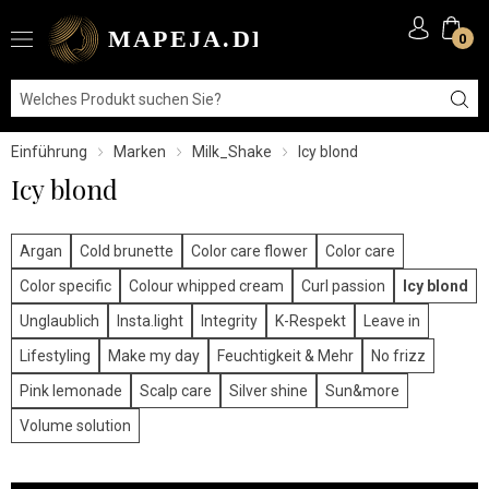
0
Einführung
Marken
Milk_Shake
Icy blond
Icy blond
Argan
Cold brunette
Color care flower
Color care
Color specific
Colour whipped cream
Curl passion
Icy blond
Unglaublich
Insta.light
Integrity
K-Respekt
Leave in
Lifestyling
Make my day
Feuchtigkeit & Mehr
No frizz
Pink lemonade
Scalp care
Silver shine
Sun&more
Volume solution