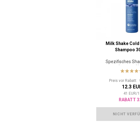
Milk Shake Cold
Shampoo 3
Spezifisches Sh
braunes H
Preis vor Rabatt:
12.3 EU
41
EUR
/
1
RABATT 3
NICHT VERF