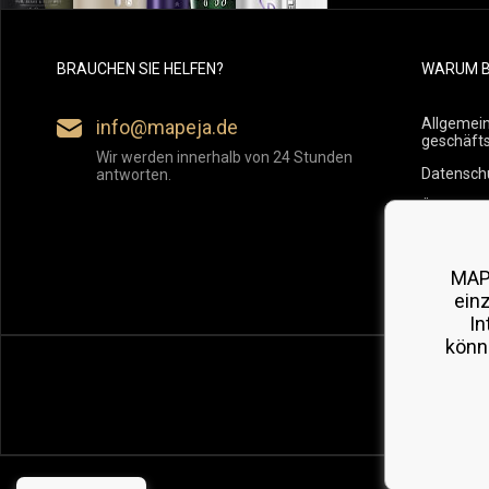
BRAUCHEN SIE HELFEN?
WARUM B
Allgemei
info@mapeja.de
geschäft
Wir werden innerhalb von 24 Stunden
Datensch
antworten.
Übersicht
Versand
Rückgabe
MAP
ein
In
könn