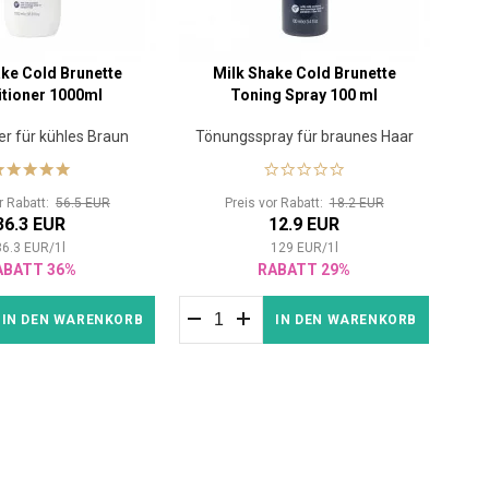
ke Cold Brunette
Milk Shake Cold Brunette
tioner 1000ml
Toning Spray 100 ml
er für kühles Braun
Tönungsspray für braunes Haar
or Rabatt:
56.5 EUR
Preis vor Rabatt:
18.2 EUR
36.3 EUR
12.9 EUR
36.3
EUR
/
1
l
129
EUR
/
1
l
ABATT 36%
RABATT 29%
IN DEN WARENKORB
IN DEN WARENKORB