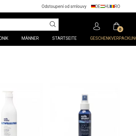
DE
HU
RO
Odstoupení od smlouvy
0
ONIK
MÄNNER
STARTSEITE
GESCHENKVERPACKUN