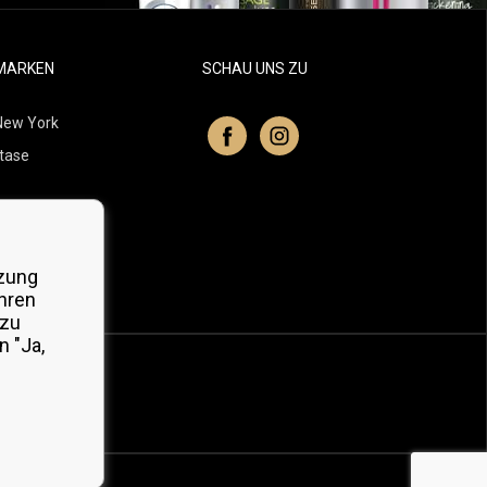
MARKEN
SCHAU UNS ZU
New York
tase
itchell
 Professionals
zung
Organic
hren
 zu
 "Ja,