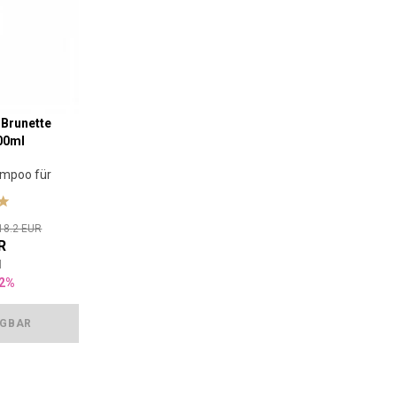
 Brunette
00ml
ampoo für
aar
18.2 EUR
R
l
2%
ÜGBAR