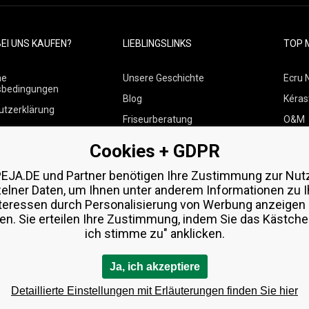
EI UNS KAUFEN?
LIEBLINGSLINKS
TOP 
ne
Unsere Geschichte
Ecru 
sbedingungen
Blog
Kéras
utzerklärung
Friseurberatung
O&M
 über Zahlungen und
Kontakte
Paul M
Cookies + GDPR
Kostenlose Produktproben
Wella
 von Waren
EJA.DE und Partner benötigen Ihre Zustimmung zur Nut
Zenz 
zelner Daten, um Ihnen unter anderem Informationen zu I
teressen durch Personalisierung von Werbung anzeigen
en. Sie erteilen Ihre Zustimmung, indem Sie das Kästchen
ich stimme zu" anklicken.
Ja, ich akzeptiere
Detaillierte Einstellungen mit Erläuterungen finden Sie hier