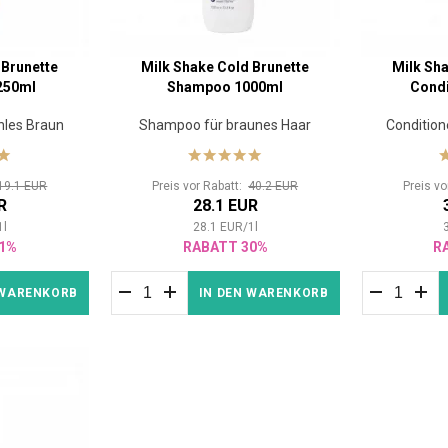
 Brunette
Milk Shake Cold Brunette
Milk Sha
250ml
Shampoo 1000ml
Condi
ühles Braun
Shampoo für braunes Haar
Condition
19.1 EUR
Preis vor Rabatt:
40.2 EUR
Preis v
R
28.1 EUR
1
l
28.1
EUR
/
1
l
1%
RABATT 30%
R
 WARENKORB
IN DEN WARENKORB