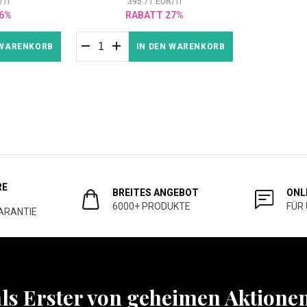
/
1
l
395.71
EUR
/
1
l
6%
RABATT 27%
 WARENKORB
IN DEN WARENKORB
RE
BREITES ANGEBOT
ONL
6000+ PRODUKTE
FÜR
ARANTIE
als Erster von geheimen Aktione