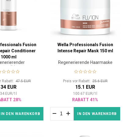
fessionals Fusion
Wella Professionals Fusion
Repair Conditioner
Intense Repair Mask 150 ml
1000 ml
enerierender
Regenerierende Haarmaske
rconditioner
or Rabatt:
47.5 EUR
Preis vor Rabatt:
25.6 EUR
34 EUR
15.1 EUR
34
EUR
/
1
l
100.67
EUR
/
1
l
ABATT 28%
RABATT 41%
IN DEN WARENKORB
IN DEN WARENKORB