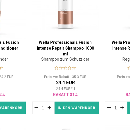
als Fusion
Wella Professionals Fusion
Wella Pro
onditioner
Intense Repair Shampoo 1000
Intense 
ml
nder
Shampoo zum Schutz der
Reg
oner
Haare
Haa
24.2 EUR
Preis vor Rabatt:
35.3 EUR
Preis v
R
24.4 EUR
l
24.4
EUR
/
1
l
2%
RABATT 31%
R
 WARENKORB
IN DEN WARENKORB