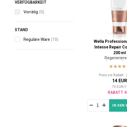
VERFÜGBARKEIT
Vorrätig
(0)
STAND
Reguläre Ware
(10)
Wella Profession
Intense Repair C
200 ml
Regeneriere
Haarconditi
Preis vor Rabatt:
14 EU
70
EUR
/
1
RABATT 4
IN DEN