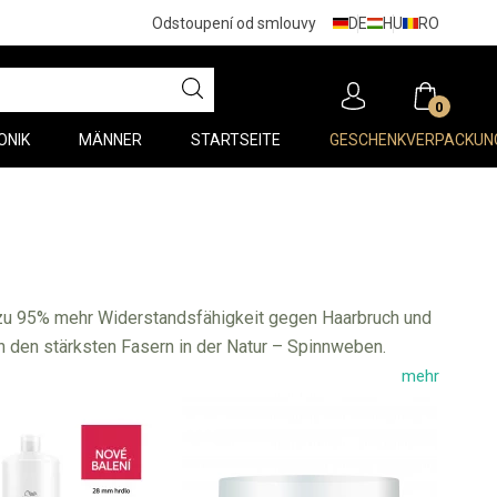
DE
HU
RO
Odstoupení od smlouvy
0
ONIK
MÄNNER
STARTSEITE
GESCHENKVERPACKUN
s zu 95% mehr Widerstandsfähigkeit gegen Haarbruch und
von den stärksten Fasern in der Natur – Spinnweben.
usion glatt, elastisch und widerstandsfähig.
mehr