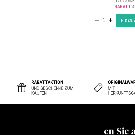
123.75
EUR
RABATT 4
IN DEN
RABATTAKTION
ORIGINALWA
UND GESCHENKE ZUM
MIT
KAUFEN
HERKUNFTSG
Erfahren Sie 