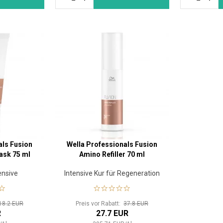
als Fusion
Wella Professionals Fusion
ask 75 ml
Amino Refiller 70 ml
ensive
Intensive Kur für Regeneration
n von
 Haar
18.2 EUR
Preis vor Rabatt:
37.8 EUR
R
27.7 EUR