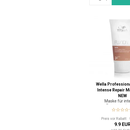
Wella Profession
Intense Repair M
NEW
Maske für int
Regeneratio
geschädigtem
Preis vor Rabatt:
9.9 EU