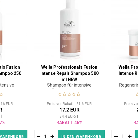
als Fusion
Wella Professionals Fusion
Wella Pro
hampoo 250
Intense Repair Shampoo 500
Intense R
ml NEW
tensive
Shampoo für intensive
Regeneri
n von
Regeneration von
 Haar
geschädigtem Haar
:
16 EUR
Preis vor Rabatt:
31.6 EUR
Preis v
R
17.2 EUR
1
l
34.4
EUR
/
1
l
7%
RABATT 46%
R
 WARENKORB
IN DEN WARENKORB