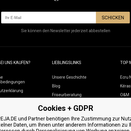
SCHICKEN
Sie können den Newsletter jederzeit abbestellen
EI UNS KAUFEN?
LIEBLINGSLINKS
TOP 
ne
Unsere Geschichte
Ecru 
sbedingungen
Blog
Kéras
utzerklärung
Friseurberatung
O&M
 über Zahlungen und
Kontakte
Paul M
Cookies + GDPR
Kostenlose Produktproben
Wella
 von Waren
EJA.DE und Partner benötigen Ihre Zustimmung zur Nut
Zenz 
zelner Daten, um Ihnen unter anderem Informationen zu I
teressen durch Personalisierung von Werbung anzeigen