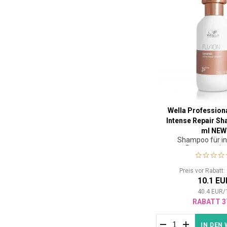
Wella Profession
Intense Repair S
ml NEW
Shampoo für in
Regeneratio
geschädigtem
Preis vor Rabatt
10.1 EU
40.4
EUR
/
RABATT 3
IN DEN