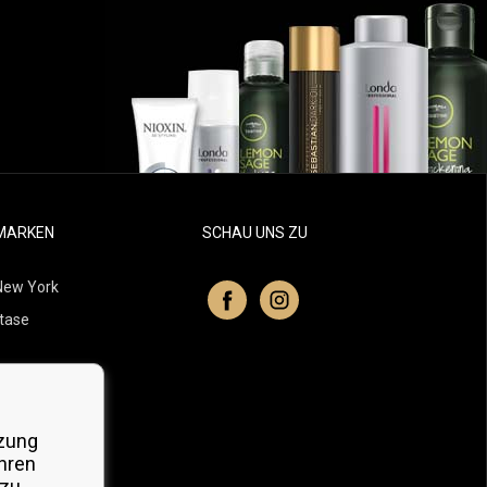
MARKEN
SCHAU UNS ZU
New York
tase
itchell
 Professionals
zung
Organic
hren
 zu