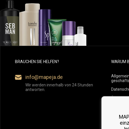
BRAUCHEN SIE HELFEN?
WARUM B
Allgemei
info@mapeja.de
geschäft
Wir werden innerhalb von 24 Stunden
Datensch
antworten.
Übersicht
Versand
Rückgabe
MAP
ein
In