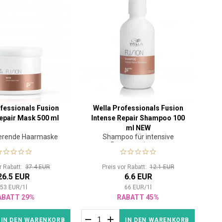
fessionals Fusion
Wella Professionals Fusion
epair Mask 500 ml
Intense Repair Shampoo 100
ml NEW
erende Haarmaske
Shampoo für intensive
Regeneration von
geschädigtem Haar
or Rabatt:
37.4 EUR
Preis vor Rabatt:
12.1 EUR
26.5 EUR
6.6 EUR
53
EUR
/
1
l
66
EUR
/
1
l
ABATT 29%
RABATT 45%
IN DEN WARENKORB
IN DEN WARENKORB