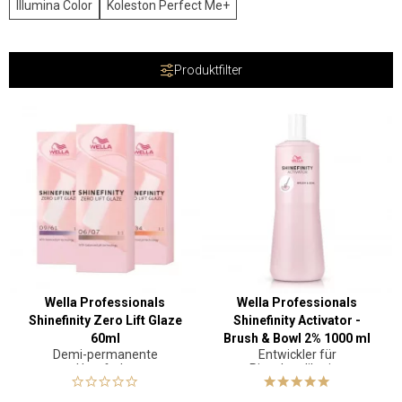
Illumina Color
Koleston Perfect Me+
Produktfilter
Wella Professionals
Wella Professionals
Shinefinity Zero Lift Glaze
Shinefinity Activator -
60ml
Brush & Bowl 2% 1000 ml
Demi-permanente
Entwickler für
Haarfarbe
Pinselapplikation