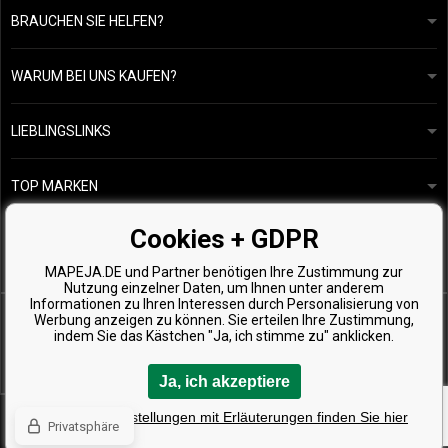
BRAUCHEN SIE HELFEN?
info@mapeja.de
Allgemeine geschäftsbedingungen
Wir werden innerhalb von 24 Stunden antworten.
WARUM BEI UNS KAUFEN?
Datenschutzerklärung
Unsere Geschichte
Übersicht über Zahlungen und Versand
Blog
Ecru New York
LIEBLINGSLINKS
Rückgabe von Waren
Friseurberatung
Kérastase
Kontakte
TOP MARKEN
O&M
Kostenlose Produktproben
Paul Mitchell
Cookies + GDPR
Wella Professionals
MAPEJA.DE und Partner benötigen Ihre Zustimmung zur
Zenz Organic
Nutzung einzelner Daten, um Ihnen unter anderem
Informationen zu Ihren Interessen durch Personalisierung von
Werbung anzeigen zu können. Sie erteilen Ihre Zustimmung,
indem Sie das Kästchen "Ja, ich stimme zu" anklicken.
Ja, ich akzeptiere
Copyright © 2026 Mapeja.de, Alle Rechte vorbehalten
Detaillierte Einstellungen mit Erläuterungen finden Sie hier
Privatsphäre
Eshops & webseiten
BINARGON.cz