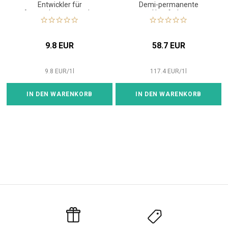
Entwickler für
Demi-permanente
Anwendungen aus der
Haarfarbe
Flasche
9.8 EUR
58.7 EUR
9.8
EUR
/
1
l
117.4
EUR
/
1
l
IN DEN WARENKORB
IN DEN WARENKORB