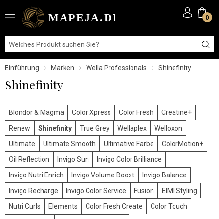
0
Einführung
Marken
Wella Professionals
Shinefinity
Shinefinity
Blondor & Magma
Color Xpress
Color Fresh
Creatine+
Renew
Shinefinity
True Grey
Wellaplex
Welloxon
Ultimate
Ultimate Smooth
Ultimative Farbe
ColorMotion+
Oil Reflection
Invigo Sun
Invigo Color Brilliance
Invigo Nutri Enrich
Invigo Volume Boost
Invigo Balance
Invigo Recharge
Invigo Color Service
Fusion
EIMI Styling
Nutri Curls
Elements
Color Fresh Create
Color Touch