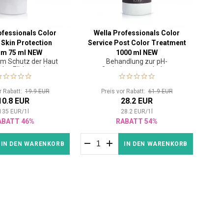
ofessionals Color
Wella Professionals Color
 Skin Protection
Service Post Color Treatment
am 75 ml NEW
1000 ml NEW
m Schutz der Haut
Behandlung zur pH-
des Färbeservices
Optimierung nach dem
Färbeservice
or Rabatt:
19.9 EUR
Preis vor Rabatt:
61.9 EUR
10.8 EUR
28.2 EUR
135
EUR
/
1
l
28.2
EUR
/
1
l
ABATT 46%
RABATT 54%
IN DEN WARENKORB
IN DEN WARENKORB