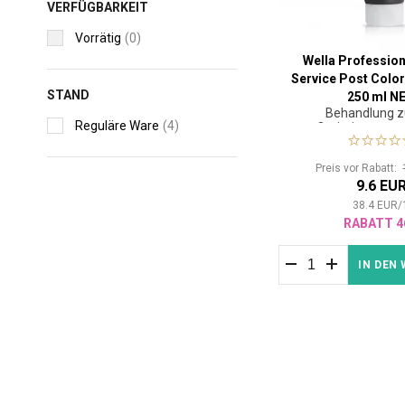
VERFÜGBARKEIT
Vorrätig
(0)
Wella Profession
Service Post Colo
STAND
250 ml N
Behandlung z
Reguläre Ware
(4)
Optimierung n
Färbeserv
Preis vor Rabatt:
9.6 EU
38.4
EUR
/
RABATT 4
IN DEN