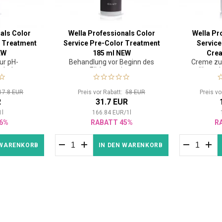
als Color
Wella Professionals Color
Wella Pr
r Treatment
Service Pre-Color Treatment
Service
EW
185 ml NEW
Cre
ur pH-
Behandlung vor Beginn des
Creme zu
ach dem
Färbeservices
während 
ice
17.8 EUR
Preis vor Rabatt:
58 EUR
Preis v
R
31.7 EUR
1
l
166.84
EUR
/
1
l
6%
RABATT 45%
R
 WARENKORB
IN DEN WARENKORB