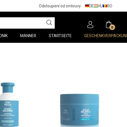
DE
HU
RO
Odstoupení od smlouvy
0
ONIK
MÄNNER
STARTSEITE
GESCHENKVERPACKUN