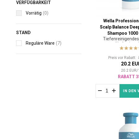
VERFÜGBARKEIT
Vorrätig
(0)
Wella Profession
Scalp Balance Dee
STAND
Shampoo 1000
Tiefenreinigende
Reguläre Ware
(7)
für fettiges
Preis vor Rabatt:
20.2 EU
20.2
EUR
/
RABATT 3
IN DEN