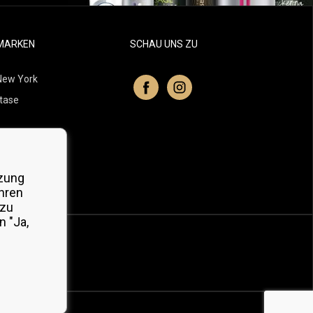
MARKEN
SCHAU UNS ZU
New York
tase
itchell
 Professionals
zung
Organic
hren
 zu
 "Ja,