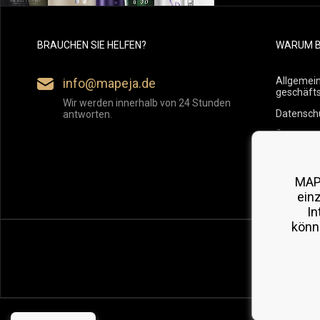
BRAUCHEN SIE HELFEN?
WARUM B
Allgemei
info@mapeja.de
geschäft
Wir werden innerhalb von 24 Stunden
Datensch
antworten.
Übersicht
Versand
Rückgabe
MAP
ein
In
könn