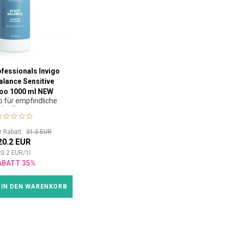
ofessionals Invigo
alance Sensitive
o 1000 ml NEW
für empfindliche
Kopfhaut
or Rabatt:
31.3 EUR
20.2 EUR
20.2
EUR
/
1
l
ABATT 35%
IN DEN WARENKORB