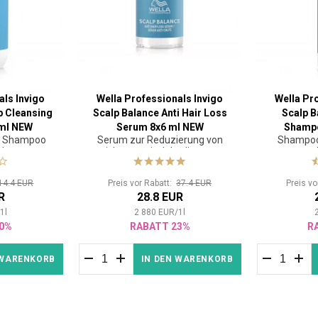
als Invigo
Wella Professionals Invigo
Wella Pr
p Cleansing
Scalp Balance Anti Hair Loss
Scalp B
ml NEW
Serum 8x6 ml NEW
Shampo
s Shampoo
Serum zur Reduzierung von
Shampoo 
 Haar
nicht genetisch bedingtem
Haarausfall
14.4 EUR
Preis vor Rabatt:
37.4 EUR
Preis v
R
28.8 EUR
/
1
l
2 880
EUR
/
1
l
0%
RABATT 23%
R
 WARENKORB
IN DEN WARENKORB