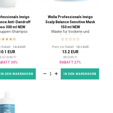
ofessionals Invigo
Wella Professionals Invigo
ance Anti-Dandruff
Scalp Balance Sensitive Mask
oo 300 ml NEW
150 ml NEW
chuppen-Shampoo
Maske für trockene und
empfindliche Kopfhaut
or Rabatt:
14.4 EUR
Preis vor Rabatt:
18.1 EUR
10.1 EUR
13.2 EUR
3.67
EUR
/
1
l
88
EUR
/
1
l
ABATT 30%
RABATT 27%
IN DEN WARENKORB
IN DEN WARENKORB