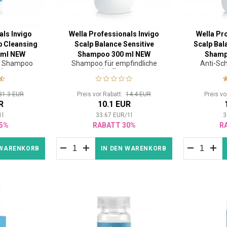
als Invigo
Wella Professionals Invigo
Wella Pr
p Cleansing
Scalp Balance Sensitive
Scalp Bal
 ml NEW
Shampoo 300 ml NEW
Shamp
s Shampoo
Shampoo für empfindliche
Anti-S
 Haar
Kopfhaut
31.3 EUR
Preis vor Rabatt:
14.4 EUR
Preis v
R
10.1 EUR
1
l
33.67
EUR
/
1
l
3
5%
RABATT 30%
R
 WARENKORB
IN DEN WARENKORB