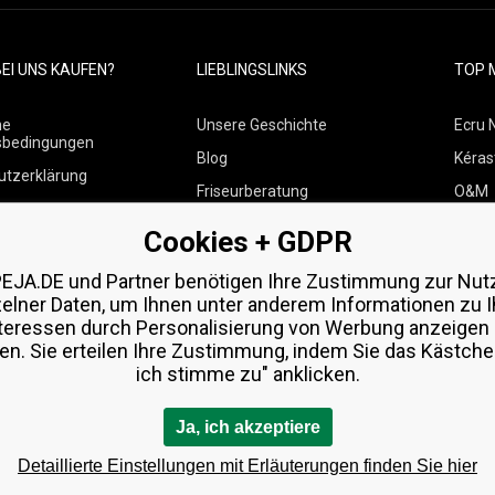
EI UNS KAUFEN?
LIEBLINGSLINKS
TOP 
ne
Unsere Geschichte
Ecru 
sbedingungen
Blog
Kéras
utzerklärung
Friseurberatung
O&M
 über Zahlungen und
Kontakte
Paul M
Cookies + GDPR
Kostenlose Produktproben
Wella
 von Waren
EJA.DE und Partner benötigen Ihre Zustimmung zur Nut
Zenz 
zelner Daten, um Ihnen unter anderem Informationen zu I
teressen durch Personalisierung von Werbung anzeigen
en. Sie erteilen Ihre Zustimmung, indem Sie das Kästchen
ich stimme zu" anklicken.
Ja, ich akzeptiere
Detaillierte Einstellungen mit Erläuterungen finden Sie hier