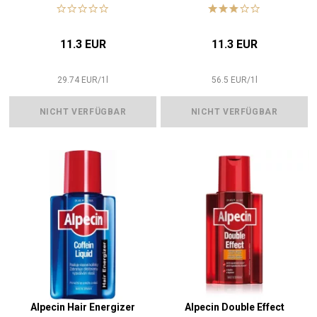
Haarausfall
11.3 EUR
11.3 EUR
29.74
EUR
/
1
l
56.5
EUR
/
1
l
NICHT VERFÜGBAR
NICHT VERFÜGBAR
Alpecin Hair Energizer
Alpecin Double Effect