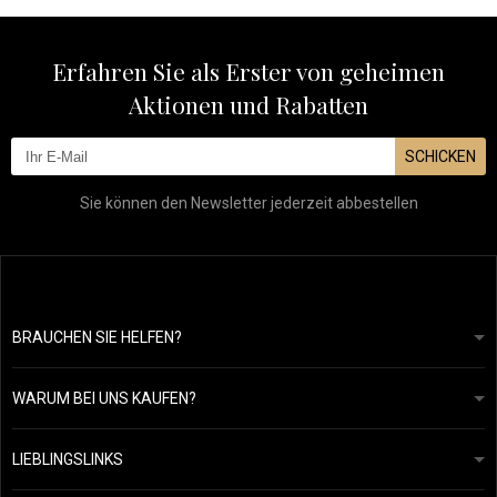
Erfahren Sie als Erster von geheimen
Aktionen und Rabatten
SCHICKEN
Sie können den Newsletter jederzeit abbestellen
BRAUCHEN SIE HELFEN?
info@mapeja.de
Allgemeine geschäftsbedingungen
Wir werden innerhalb von 24 Stunden antworten.
WARUM BEI UNS KAUFEN?
Datenschutzerklärung
Unsere Geschichte
Übersicht über Zahlungen und Versand
Blog
Ecru New York
LIEBLINGSLINKS
Rückgabe von Waren
Friseurberatung
Kérastase