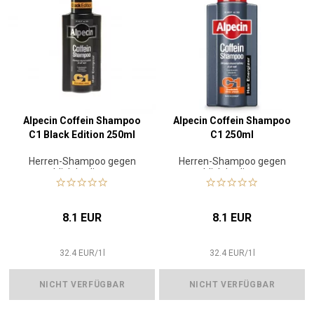
Alpecin Coffein Shampoo
Alpecin Coffein Shampoo
C1 Black Edition 250ml
C1 250ml
Herren-Shampoo gegen
Herren-Shampoo gegen
erblich bedingten
erblich bedingten
Haarausfall
Haarausfall
8.1 EUR
8.1 EUR
32.4
EUR
/
1
l
32.4
EUR
/
1
l
NICHT VERFÜGBAR
NICHT VERFÜGBAR