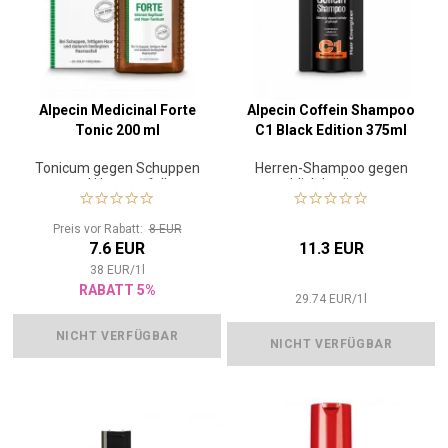
Alpecin Medicinal Forte
Alpecin Coffein Shampoo
Tonic 200 ml
C1 Black Edition 375ml
Tonicum gegen Schuppen
Herren-Shampoo gegen
und Haarausfall
erblich bedingten
Haarausfall
Preis vor Rabatt:
8 EUR
7.6 EUR
11.3 EUR
38
EUR
/
1
l
RABATT 5%
29.74
EUR
/
1
l
NICHT VERFÜGBAR
NICHT VERFÜGBAR