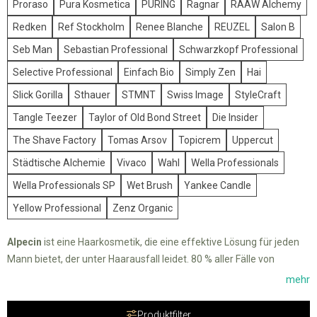
Proraso
Pura Kosmetica
PÜRING
Ragnar
RAAW Alchemy
Redken
Ref Stockholm
Renee Blanche
REUZEL
Salon B
Seb Man
Sebastian Professional
Schwarzkopf Professional
Selective Professional
Einfach Bio
Simply Zen
Hai
Slick Gorilla
Sthauer
STMNT
Swiss Image
StyleCraft
Tangle Teezer
Taylor of Old Bond Street
Die Insider
The Shave Factory
Tomas Arsov
Topicrem
Uppercut
Städtische Alchemie
Vivaco
Wahl
Wella Professionals
Wella Professionals SP
Wet Brush
Yankee Candle
Yellow Professional
Zenz Organic
Alpecin
ist eine Haarkosmetik, die eine effektive Lösung für jeden
Mann bietet, der unter Haarausfall leidet. 80 % aller Fälle von
Haarausfall sind erblich bedingt, was bedeutet, dass sie uns von
mehr
Geburt an vorgegeben sind. Das männliche Hormon Testosteron
wirkt sich negativ auf den Wachstumszyklus der Haarwurzeln aus,
Produktfilter