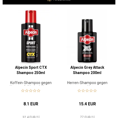
was zu Haarausfall und Kahlheit führt.
Koffein-Shampoos und
Tonika von Alpecin
konzentrieren sich neben Haarausfall auch auf
die Lösung weiterer Haarprobleme, z.B.:
Ergrauen,
erhöhte
Empfindlichkeit der Kopfhaut, langsames Wachstum, Haarausfall,
aber auch Probleme mit Schuppen oder sonnenverbrannter Haut.
Alpecin Sport CTX
Alpecin Grey Attack
Shampoo 250ml
Shampoo 200ml
Koffein-Shampoo gegen
Herren-Shampoo gegen
Haarausfall bei erhöhtem
graue Haare
Energieverbrauch
8.1 EUR
15.4 EUR
32.4
EUR
/
1
l
77
EUR
/
1
l