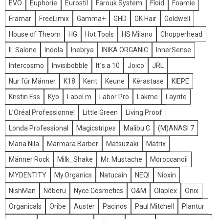
EVO
Euphorie
Eurostil
Farouk System
Floid
Foamie
Framar
FreeLimix
Gamma+
GHD
GK Hair
Goldwell
House of Theom
HG
Hot Tools
HS Milano
Chopperhead
IL Salone
Indola
Inebrya
INIKA ORGANIC
InnerSense
Intercosmo
Invisibobble
It´s a 10
Joico
JRL
Nur für Männer
K18
Kent
Keune
Kérastase
KIEPE
Kristin Ess
Kyo
Label.m
Labor Pro
Lakme
Layrite
L’Oréal Professionnel
Little Green
Living Proof
Londa Professional
Magicstripes
Malibu C
(M)ANASI 7
Maria Nila
Marmara Barber
Matsuzaki
Matrix
Männer Rock
Milk_Shake
Mr. Mustache
Moroccanoil
MYDENTITY
My.Organics
Natucain
NEQI
Nioxin
NishMan
Nõberu
Nyce Cosmetics
O&M
Olaplex
Onix
Organicals
Oribe
Auster
Pacinos
Paul Mitchell
Plantur