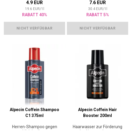
4.9 EUR
7.6 EUR
19.6
EUR
/
1
l
30.4
EUR
/
1
l
RABATT 40%
RABATT 5%
NICHT VERFÜGBAR
NICHT VERFÜGBAR
Alpecin Coffein Shampoo
Alpecin Coffein Hair
C1 375ml
Booster 200ml
Herren-Shampoo gegen
Haarwasser zur Förderung
erblich bedingten
des Haarwachstums