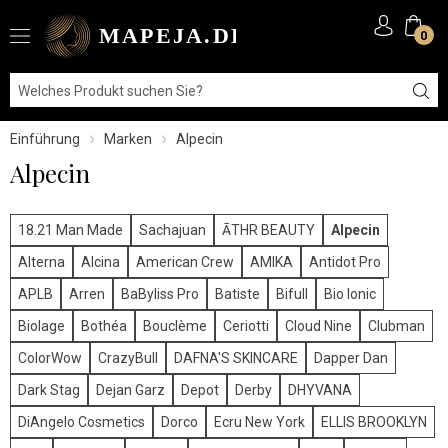
0
Einführung
Marken
Alpecin
Alpecin
18.21 Man Made
Sachajuan
ĀTHR BEAUTY
Alpecin
Alterna
Alcina
American Crew
AMIKA
Antidot Pro
APLB
Arren
BaByliss Pro
Batiste
Bifull
Bio Ionic
Biolage
Bothéa
Bouclème
Ceriotti
Cloud Nine
Clubman
ColorWow
CrazyBull
DAFNA'S SKINCARE
Dapper Dan
Dark Stag
Dejan Garz
Depot
Derby
DHYVANA
DiAngelo Cosmetics
Dorco
Ecru New York
ELLIS BROOKLYN