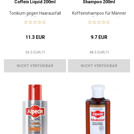
Coffein Liquid 200ml
Shampoo 200ml
Tonikum gegen Haarausfall
Koffeinshampoo für Männer
für Männer
gegen Schuppen und
Haarausfall
11.3 EUR
9.7 EUR
56.5
EUR
/
1
l
48.5
EUR
/
1
l
NICHT VERFÜGBAR
NICHT VERFÜGBAR