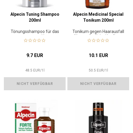
Alpecin Tuning Shampoo
Alpecin Medicinal Special
200ml
Tonikum 200ml
Tönungsshampoo für das
Tonikum gegen Haarausfall
erste graue Haar
für empfindliche Kopfhaut
9.7 EUR
10.1 EUR
48.5
EUR
/
1
l
50.5
EUR
/
1
l
NICHT VERFÜGBAR
NICHT VERFÜGBAR