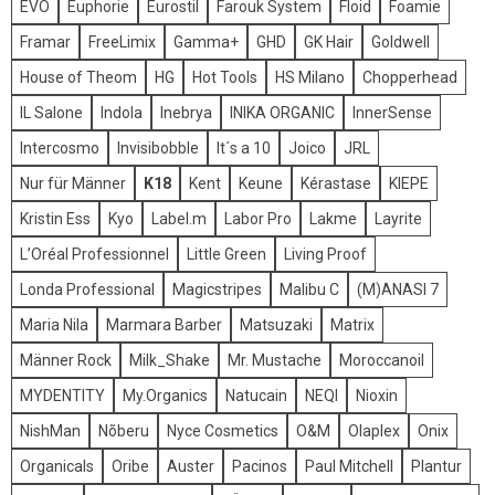
EVO
Euphorie
Eurostil
Farouk System
Floid
Foamie
Framar
FreeLimix
Gamma+
GHD
GK Hair
Goldwell
House of Theom
HG
Hot Tools
HS Milano
Chopperhead
IL Salone
Indola
Inebrya
INIKA ORGANIC
InnerSense
Intercosmo
Invisibobble
It´s a 10
Joico
JRL
Nur für Männer
K18
Kent
Keune
Kérastase
KIEPE
Kristin Ess
Kyo
Label.m
Labor Pro
Lakme
Layrite
L’Oréal Professionnel
Little Green
Living Proof
Londa Professional
Magicstripes
Malibu C
(M)ANASI 7
Maria Nila
Marmara Barber
Matsuzaki
Matrix
Männer Rock
Milk_Shake
Mr. Mustache
Moroccanoil
MYDENTITY
My.Organics
Natucain
NEQI
Nioxin
NishMan
Nõberu
Nyce Cosmetics
O&M
Olaplex
Onix
Organicals
Oribe
Auster
Pacinos
Paul Mitchell
Plantur