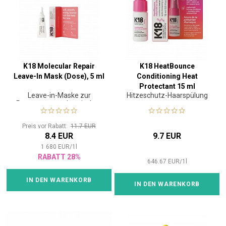
K18 Molecular Repair
K18 HeatBounce
Leave-In Mask (Dose), 5 ml
Conditioning Heat
Protectant 15 ml
Leave-in-Maske zur
Hitzeschutz-Haarspülung
Reparatur von chemischen
oder thermischen Schäden
Preis vor Rabatt:
11.7 EUR
8.4 EUR
9.7 EUR
1 680
EUR
/
1
l
RABATT 28%
646.67
EUR
/
1
l
IN DEN WARENKORB
IN DEN WARENKORB