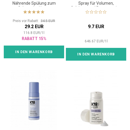
Nährende Spülung zum
Spray für Volumen,
Schutz der Haare
Stärkung und Regeneration
der Haare
Preis vor Rabatt:
34.5 EUR
29.2 EUR
9.7 EUR
116.8
EUR
/
1
l
RABATT 15%
646.67
EUR
/
1
l
IN DEN WARENKORB
IN DEN WARENKORB