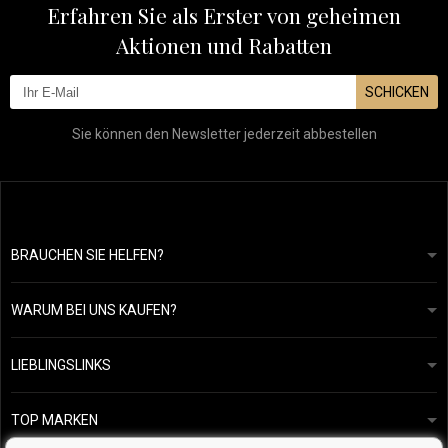
Erfahren Sie als Erster von geheimen
Aktionen und Rabatten
SCHICKEN
Sie können den Newsletter jederzeit abbestellen
BRAUCHEN SIE HELFEN?
info@mapeja.de
Allgemeine geschäftsbedingungen
Wir werden innerhalb von 24 Stunden antworten.
WARUM BEI UNS KAUFEN?
Datenschutzerklärung
Unsere Geschichte
Übersicht über Zahlungen und Versand
Blog
Ecru New York
LIEBLINGSLINKS
Rückgabe von Waren
Friseurberatung
Kérastase
Kontakte
TOP MARKEN
O&M
Kostenlose Produktproben