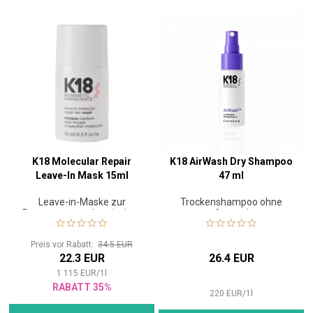
K18 Molecular Repair
K18 AirWash Dry Shampoo
Leave-In Mask 15ml
47 ml
Leave-in-Maske zur
Trockenshampoo ohne
Reparatur von chemischen
Aerosol
oder thermischen Schäden
Preis vor Rabatt:
34.5 EUR
22.3 EUR
26.4 EUR
1 115
EUR
/
1
l
RABATT 35%
220
EUR
/
1
l