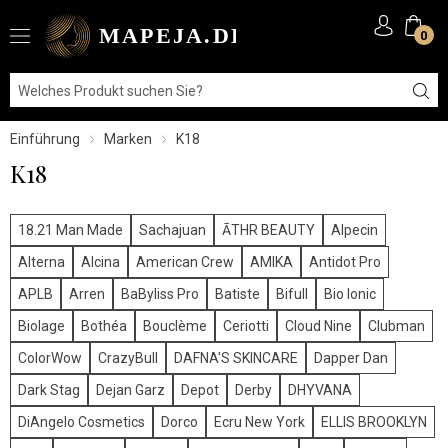
0
Einführung
Marken
K18
K18
18.21 Man Made
Sachajuan
ĀTHR BEAUTY
Alpecin
Alterna
Alcina
American Crew
AMIKA
Antidot Pro
APLB
Arren
BaByliss Pro
Batiste
Bifull
Bio Ionic
Biolage
Bothéa
Bouclème
Ceriotti
Cloud Nine
Clubman
ColorWow
CrazyBull
DAFNA'S SKINCARE
Dapper Dan
Dark Stag
Dejan Garz
Depot
Derby
DHYVANA
DiAngelo Cosmetics
Dorco
Ecru New York
ELLIS BROOKLYN