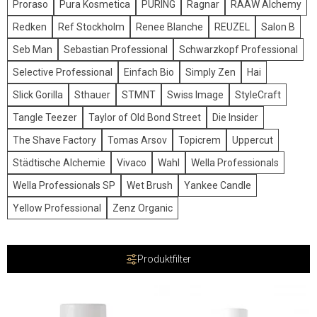
Proraso
Pura Kosmetica
PÜRING
Ragnar
RAAW Alchemy
Redken
Ref Stockholm
Renee Blanche
REUZEL
Salon B
Seb Man
Sebastian Professional
Schwarzkopf Professional
Selective Professional
Einfach Bio
Simply Zen
Hai
Slick Gorilla
Sthauer
STMNT
Swiss Image
StyleCraft
Tangle Teezer
Taylor of Old Bond Street
Die Insider
The Shave Factory
Tomas Arsov
Topicrem
Uppercut
Städtische Alchemie
Vivaco
Wahl
Wella Professionals
Wella Professionals SP
Wet Brush
Yankee Candle
Yellow Professional
Zenz Organic
Produktfilter