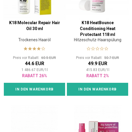
K18 Molecular Repair Hair
K18 HeatBounce
Oil 30 ml
Conditioning Heat
Protectant 118 ml
Trockenes Haaröl
Hitzeschutz-Haarspülung
Preis vor Rabatt:
60.5 EUR
Preis vor Rabatt:
50.7 EUR
44.6 EUR
49.9 EUR
1 486.67
EUR
/
1
l
415.83
EUR
/
1
l
RABATT 26%
RABATT 2%
IN DEN WARENKORB
IN DEN WARENKORB