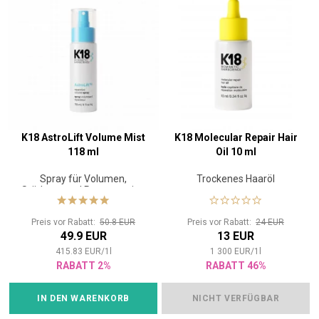
K18 AstroLift Volume Mist
K18 Molecular Repair Hair
118 ml
Oil 10 ml
Spray für Volumen,
Trockenes Haaröl
Stärkung und Regeneration
der Haare
Preis vor Rabatt:
50.8 EUR
Preis vor Rabatt:
24 EUR
49.9 EUR
13 EUR
415.83
EUR
/
1
l
1 300
EUR
/
1
l
RABATT 2%
RABATT 46%
IN DEN WARENKORB
NICHT VERFÜGBAR