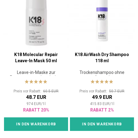
K18 Molecular Repair
K18 AirWash Dry Shampoo
Leave-In Mask 50 ml
118 ml
Leave-in-Maske zur
Trockenshampoo ohne
Reparatur von chemischen
Aerosol
oder thermischen Schäden
Preis vor Rabatt:
60.5 EUR
Preis vor Rabatt:
50.7 EUR
48.7 EUR
49.9 EUR
974
EUR
/
1
l
415.83
EUR
/
1
l
RABATT 20%
RABATT 2%
IN DEN WARENKORB
IN DEN WARENKORB