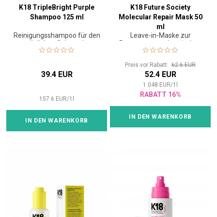
K18 TripleBright Purple
K18 Future Society
Shampoo 125 ml
Molecular Repair Mask 50
ml
Reinigungsshampoo für den
Leave-in-Maske zur
täglichen Gebrauch
Reparatur von chemischen
oder thermischen Schäden
Preis vor Rabatt:
62.6 EUR
39.4 EUR
52.4 EUR
1 048
EUR
/
1
l
RABATT 16%
157.6
EUR
/
1
l
IN DEN WARENKORB
IN DEN WARENKORB