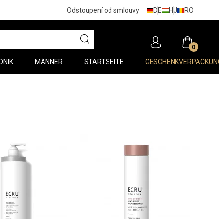
DE
HU
RO
Odstoupení od smlouvy
0
ONIK
MÄNNER
STARTSEITE
GESCHENKVERPACKUN