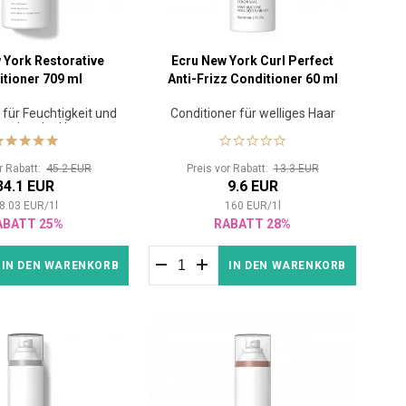
 York Restorative
Ecru New York Curl Perfect
tioner 709 ml
Anti-Frizz Conditioner 60 ml
 für Feuchtigkeit und
Conditioner für welliges Haar
ration der Haare
or Rabatt:
45.2 EUR
Preis vor Rabatt:
13.3 EUR
34.1 EUR
9.6 EUR
8.03
EUR
/
1
l
160
EUR
/
1
l
ABATT 25%
RABATT 28%
IN DEN WARENKORB
IN DEN WARENKORB