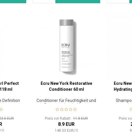
rl Perfect
Ecru New York Restorative
Ecru New
118 ml
Conditioner 60 ml
Hydratin
 Definition
Conditioner für Feuchtigkeit und
Shampoo
en
Regeneration der Haare
lo
23.6 EUR
Preis vor Rabatt:
11.8 EUR
Preis v
R
8.9 EUR
/
1
l
148.33
EUR
/
1
l
9