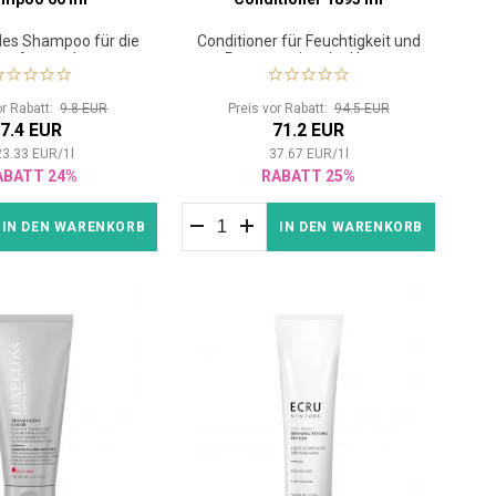
des Shampoo für die
Conditioner für Feuchtigkeit und
che Anwendung
Regeneration der Haare
or Rabatt:
9.8 EUR
Preis vor Rabatt:
94.5 EUR
7.4 EUR
71.2 EUR
23.33
EUR
/
1
l
37.67
EUR
/
1
l
ABATT 24%
RABATT 25%
IN DEN WARENKORB
IN DEN WARENKORB