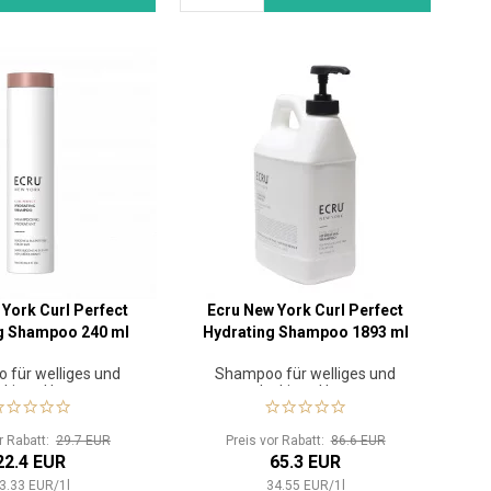
 York Curl Perfect
Ecru New York Curl Perfect
g Shampoo 240 ml
Hydrating Shampoo 1893 ml
 für welliges und
Shampoo für welliges und
ckiges Haar
lockiges Haar
or Rabatt:
29.7 EUR
Preis vor Rabatt:
86.6 EUR
22.4 EUR
65.3 EUR
3.33
EUR
/
1
l
34.55
EUR
/
1
l