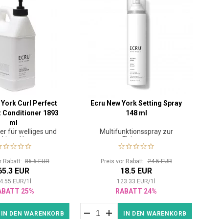
 York Curl Perfect
Ecru New York Setting Spray
z Conditioner 1893
148 ml
ml
er für welliges und
Multifunktionsspray zur
ckiges Haar
Fixierung
or Rabatt:
86.6 EUR
Preis vor Rabatt:
24.5 EUR
65.3 EUR
18.5 EUR
4.55
EUR
/
1
l
123.33
EUR
/
1
l
ABATT 25%
RABATT 24%
IN DEN WARENKORB
IN DEN WARENKORB