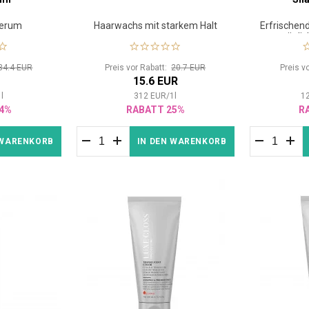
Serum
Haarwachs mit starkem Halt
Erfrischen
tägli
34.4 EUR
Preis vor Rabatt:
20.7 EUR
Preis v
R
15.6 EUR
1
l
312
EUR
/
1
l
1
4%
RABATT 25%
R
 WARENKORB
IN DEN WARENKORB