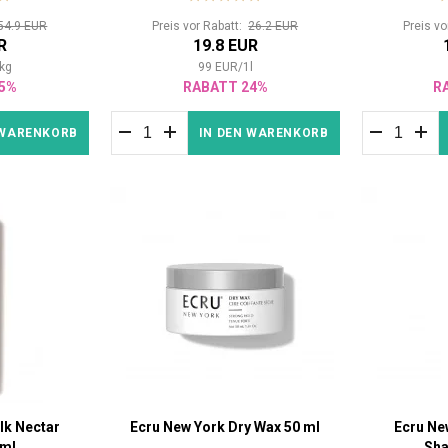
54.9 EUR
Preis vor Rabatt:
26.2 EUR
Preis v
R
19.8 EUR
kg
99
EUR
/
1
l
5%
RABATT 24%
R
 WARENKORB
IN DEN WARENKORB
lk Nectar
Ecru New York Dry Wax 50 ml
Ecru Ne
 ml
Sh