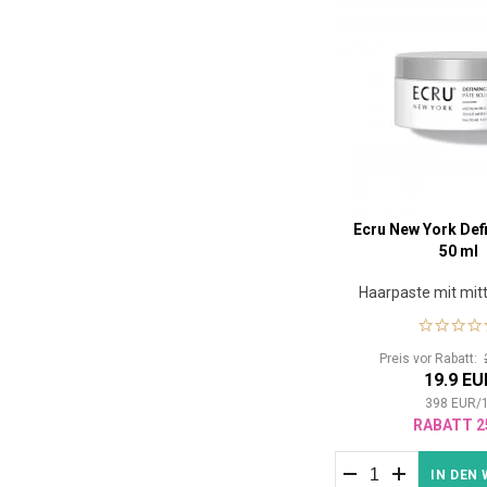
Ecru New York Def
50 ml
Haarpaste mit mit
Preis vor Rabatt:
19.9 EU
398
EUR
/
RABATT 2
IN DEN