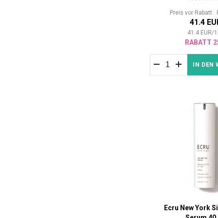
Preis vor Rabatt:
41.4 EU
41.4
EUR
/
1
RABATT 2
IN DEN
Ecru New York Si
Serum 40