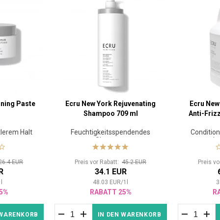
ining Paste
Ecru New York Rejuvenating
Ecru New
Shampoo 709 ml
Anti-Friz
tlerem Halt
Feuchtigkeitsspendendes
Condition
Shampoo
lo
26.4 EUR
Preis vor Rabatt:
45.2 EUR
Preis v
R
34.1 EUR
1
l
48.03
EUR
/
1
l
3
5%
RABATT 25%
R
 WARENKORB
IN DEN WARENKORB