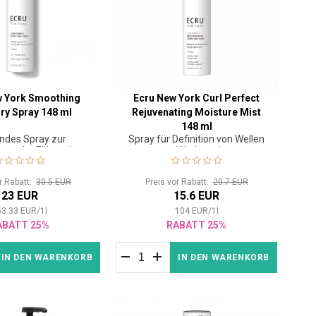
w York Smoothing
Ecru New York Curl Perfect
ry Spray 148 ml
Rejuvenating Moisture Mist
148 ml
endes Spray zur
Spray für Definition von Wellen
ung der Föhnzeit
und Hydratation
or Rabatt:
30.5 EUR
Preis vor Rabatt:
20.7 EUR
23 EUR
15.6 EUR
53.33
EUR
/
1
l
104
EUR
/
1
l
ABATT 25%
RABATT 25%
IN DEN WARENKORB
IN DEN WARENKORB