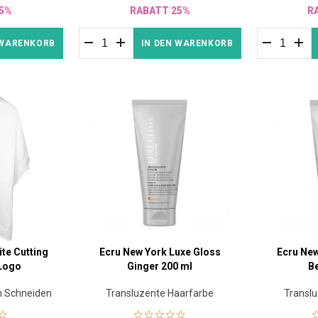
5%
RABATT 25%
R
 WARENKORB
IN DEN WARENKORB
te Cutting
Ecru New York Luxe Gloss
Ecru New
 Logo
Ginger 200 ml
B
m Schneiden
Transluzente Haarfarbe
Transl