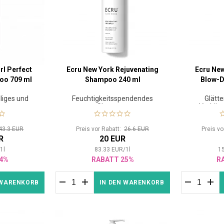
rl Perfect
Ecru New York Rejuvenating
Ecru Ne
oo 709 ml
Shampoo 240 ml
Blow-D
liges und
Feuchtigkeitsspendendes
Glätt
aar
Shampoo
Verkürz
43.3 EUR
Preis vor Rabatt:
26.6 EUR
Preis v
R
20 EUR
/
1
l
83.33
EUR
/
1
l
1
4%
RABATT 25%
R
 WARENKORB
IN DEN WARENKORB