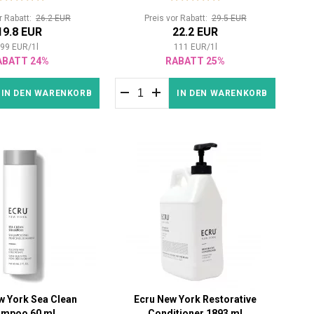
or Rabatt:
26.2 EUR
Preis vor Rabatt:
29.5 EUR
19.8 EUR
22.2 EUR
99
EUR
/
1
l
111
EUR
/
1
l
ABATT 24%
RABATT 25%
IN DEN WARENKORB
IN DEN WARENKORB
w York Sea Clean
Ecru New York Restorative
ampoo 60 ml
Conditioner 1893 ml