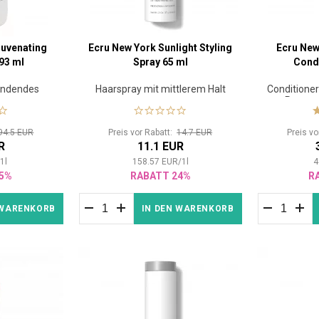
juvenating
Ecru New York Sunlight Styling
Ecru New
93 ml
Spray 65 ml
Condi
endendes
Haarspray mit mittlerem Halt
Conditioner
o
Regene
94.5 EUR
Preis vor Rabatt:
14.7 EUR
Preis v
R
11.1 EUR
/
1
l
158.57
EUR
/
1
l
4
5%
RABATT 24%
R
 WARENKORB
IN DEN WARENKORB