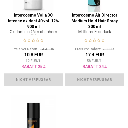
Intercosmo Voila 3C
Intercosmo Air Director
Intense oxidant 40 vol. 12%
Medium Hold Hair Spray
900 ml
300 ml
Oxidant s nižším obsahem
Mittlerer Fixierlack
PH
Preis vor Rabatt:
14.4 EUR
Preis vor Rabatt:
23 EUR
10.8 EUR
17.4 EUR
12
EUR
/
1
l
58
EUR
/
1
l
RABATT 25%
RABATT 24%
NICHT VERFÜGBAR
NICHT VERFÜGBAR