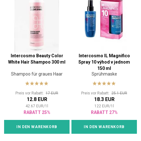
Intercosmo Beauty Color
Intercosmo IL Magnifico
White Hair Shampoo 300 ml
Spray 10 výhod v jednom
150 ml
Shampoo für graues Haar
Sprühmaske
Preis vor Rabatt:
17 EUR
Preis vor Rabatt:
25.1 EUR
12.8 EUR
18.3 EUR
42.67
EUR
/
1
l
122
EUR
/
1
l
RABATT 25%
RABATT 27%
IN DEN WARENKORB
IN DEN WARENKORB