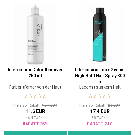
Intercosmo Color Remover
Intercosmo Look Genius
250 ml
High Hold Hair Spray 300
ml
Farbentferner von der Haut
Lack mit starkem Halt
Preis vor Rabatt:
15.4 EUR
Preis vor Rabatt:
23 EUR
11.6 EUR
17.4 EUR
46.4
EUR
/
1
l
58
EUR
/
1
l
RABATT 25%
RABATT 24%