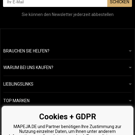
SCHICKEN
Sie können den Newsletter jederzeit abbestellen
BRAUCHEN SIE HELFEN?
info@mapeja.de
Allgemeine geschäftsbedingungen
Wir werden innerhalb von 24 Stunden antworten.
WARUM BEI UNS KAUFEN?
Datenschutzerklärung
Unsere Geschichte
Übersicht über Zahlungen und Versand
Blog
Ecru New York
LIEBLINGSLINKS
Rückgabe von Waren
Friseurberatung
Kérastase
Kontakte
TOP MARKEN
O&M
Kostenlose Produktproben
Paul Mitchell
Cookies + GDPR
Wella Professionals
MAPEJA.DE und Partner benötigen Ihre Zustimmung zur
Zenz Organic
Nutzung einzelner Daten, um Ihnen unter anderem