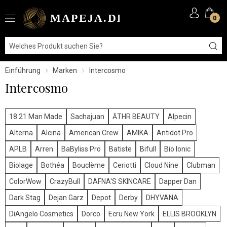
0
Einführung
Marken
Intercosmo
Intercosmo
18.21 Man Made
Sachajuan
ĀTHR BEAUTY
Alpecin
Alterna
Alcina
American Crew
AMIKA
Antidot Pro
APLB
Arren
BaByliss Pro
Batiste
Bifull
Bio Ionic
Biolage
Bothéa
Bouclème
Ceriotti
Cloud Nine
Clubman
ColorWow
CrazyBull
DAFNA'S SKINCARE
Dapper Dan
Dark Stag
Dejan Garz
Depot
Derby
DHYVANA
DiAngelo Cosmetics
Dorco
Ecru New York
ELLIS BROOKLYN