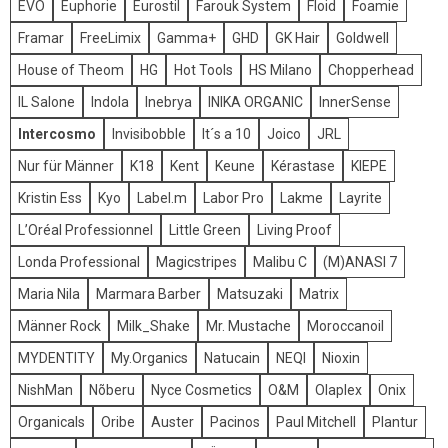
EVO
Euphorie
Eurostil
Farouk System
Floid
Foamie
Framar
FreeLimix
Gamma+
GHD
GK Hair
Goldwell
House of Theom
HG
Hot Tools
HS Milano
Chopperhead
IL Salone
Indola
Inebrya
INIKA ORGANIC
InnerSense
Intercosmo
Invisibobble
It´s a 10
Joico
JRL
Nur für Männer
K18
Kent
Keune
Kérastase
KIEPE
Kristin Ess
Kyo
Label.m
Labor Pro
Lakme
Layrite
L’Oréal Professionnel
Little Green
Living Proof
Londa Professional
Magicstripes
Malibu C
(M)ANASI 7
Maria Nila
Marmara Barber
Matsuzaki
Matrix
Männer Rock
Milk_Shake
Mr. Mustache
Moroccanoil
MYDENTITY
My.Organics
Natucain
NEQI
Nioxin
NishMan
Nõberu
Nyce Cosmetics
O&M
Olaplex
Onix
Organicals
Oribe
Auster
Pacinos
Paul Mitchell
Plantur