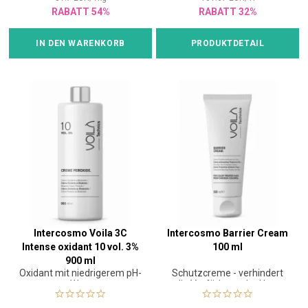
RABATT 54%
RABATT 32%
IN DEN WARENKORB
PRODUKTDETAIL
Intercosmo Voila 3C
Intercosmo Barrier Cream
Intense oxidant 10 vol. 3%
100 ml
900 ml
Oxidant mit niedrigerem pH-
Schutzcreme - verhindert
Wert
die Verfärbung der Haut
durch Farbe