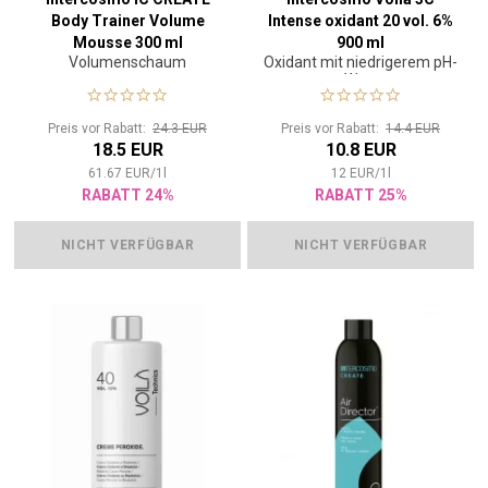
Body Trainer Volume
Intense oxidant 20 vol. 6%
Mousse 300 ml
900 ml
Volumenschaum
Oxidant mit niedrigerem pH-
Wert
Preis vor Rabatt:
24.3 EUR
Preis vor Rabatt:
14.4 EUR
18.5 EUR
10.8 EUR
61.67
EUR
/
1
l
12
EUR
/
1
l
RABATT 24%
RABATT 25%
NICHT VERFÜGBAR
NICHT VERFÜGBAR