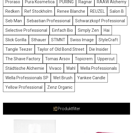
Proraso
Pura Kosmetica
PÜRING
Ragnar
RAAW Alchemy
Redken
Ref Stockholm
Renee Blanche
REUZEL
Salon B
Seb Man
Sebastian Professional
Schwarzkopf Professional
Selective Professional
Einfach Bio
Simply Zen
Hai
Slick Gorilla
Sthauer
STMNT
Swiss Image
StyleCraft
Tangle Teezer
Taylor of Old Bond Street
Die Insider
The Shave Factory
Tomas Arsov
Topicrem
Uppercut
Städtische Alchemie
Vivaco
Wahl
Wella Professionals
Wella Professionals SP
Wet Brush
Yankee Candle
Yellow Professional
Zenz Organic
Produktfilter