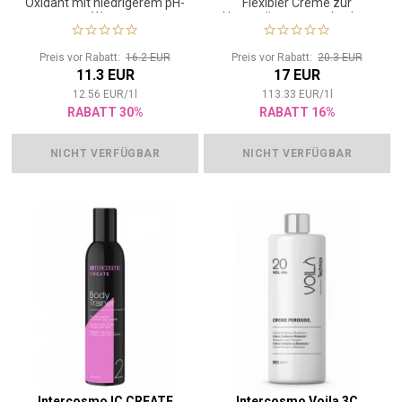
Oxidant mit niedrigerem pH-
Flexibler Creme zur
Wert
Unterstützung von Locken
Preis vor Rabatt:
16.2 EUR
Preis vor Rabatt:
20.3 EUR
11.3 EUR
17 EUR
12.56
EUR
/
1
l
113.33
EUR
/
1
l
RABATT 30%
RABATT 16%
NICHT VERFÜGBAR
NICHT VERFÜGBAR
Intercosmo IC CREATE
Intercosmo Voila 3C