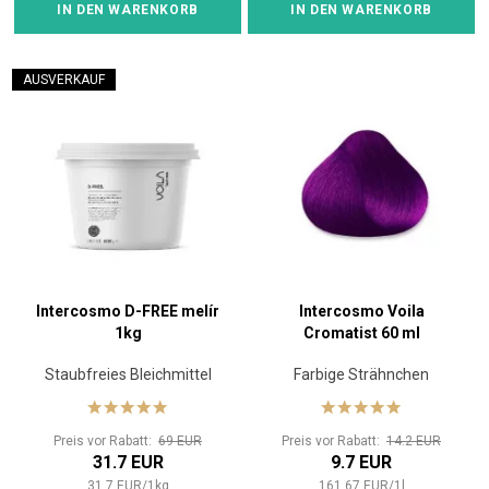
IN DEN WARENKORB
IN DEN WARENKORB
AUSVERKAUF
Intercosmo D-FREE melír
Intercosmo Voila
1kg
Cromatist 60 ml
Staubfreies Bleichmittel
Farbige Strähnchen
Preis vor Rabatt:
69 EUR
Preis vor Rabatt:
14.2 EUR
31.7 EUR
9.7 EUR
31.7
EUR
/
1
kg
161.67
EUR
/
1
l