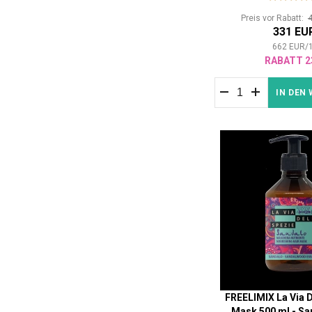
Preis vor Rabatt:
331 EU
662
EUR
/
RABATT 2
IN DEN
FREELIMIX La Via D
Mask 500 ml - Sa