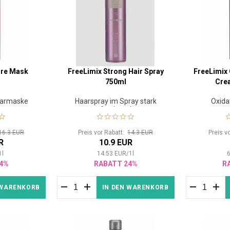
ore Mask
FreeLimix Strong Hair Spray
FreeLimix 
750ml
Crea
aarmaske
Haarspray im Spray stark
Oxida
festigend
16.3 EUR
Preis vor Rabatt:
14.3 EUR
Preis v
R
10.9 EUR
1
l
14.53
EUR
/
1
l
6
4%
RABATT 24%
R
 WARENKORB
IN DEN WARENKORB