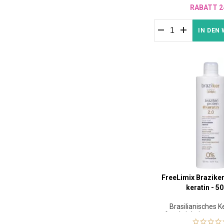
RABATT 2
IN DEN
FreeLimix Braziker
keratin - 5
Brasilianisches K
feuchtigkeitsspen
rekonstruktiver