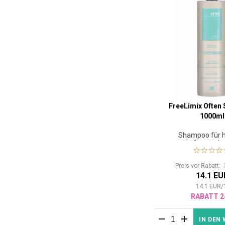
FreeLimix Ofte
1000ml
Shampoo für h
Anwendu
Preis vor Rabatt:
14.1 EU
14.1
EUR
/
RABATT 2
IN DEN