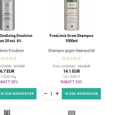
Oxidizing Emulsion
FreeLimix Grow Shampoo
m 20 vol. 6%
1000ml
tions-Emulsion
Shampoo gegen Haarausfall
or Rabatt:
8.9 EUR
Preis vor Rabatt:
18.6 EUR
6.7 EUR
14.1 EUR
.7
EUR
/
1
kg
14.1
EUR
/
1
l
ABATT 25%
RABATT 24%
IN DEN WARENKORB
IN DEN WARENKORB