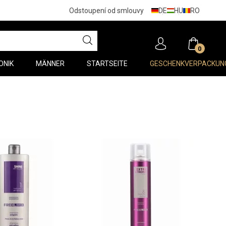
DE
HU
RO
Odstoupení od smlouvy
0
ONIK
MÄNNER
STARTSEITE
GESCHENKVERPACKUN