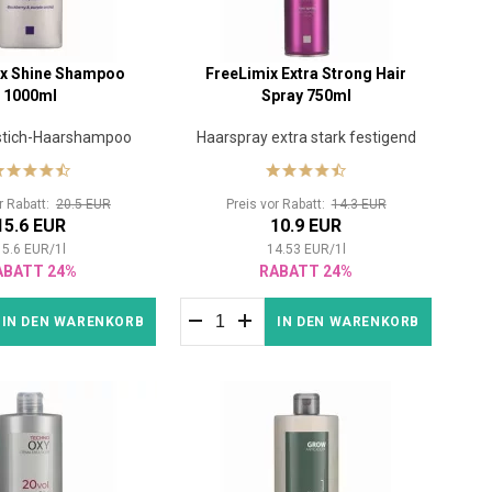
ix Shine Shampoo
FreeLimix Extra Strong Hair
1000ml
Spray 750ml
stich-Haarshampoo
Haarspray extra stark festigend
or Rabatt:
20.5 EUR
Preis vor Rabatt:
14.3 EUR
15.6 EUR
10.9 EUR
15.6
EUR
/
1
l
14.53
EUR
/
1
l
ABATT 24%
RABATT 24%
IN DEN WARENKORB
IN DEN WARENKORB