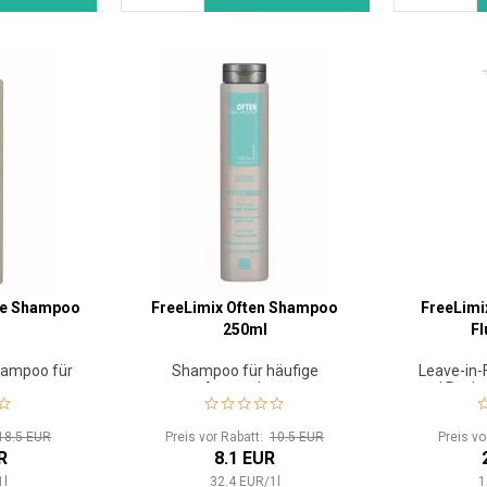
ure Shampoo
FreeLimix Often Shampoo
FreeLimix
250ml
Fl
hampoo für
Shampoo für häufige
Leave-in-
Anwendung
und Revita
18.5 EUR
Preis vor Rabatt:
10.5 EUR
Preis v
R
8.1 EUR
1
l
32.4
EUR
/
1
l
1