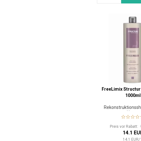
FreeLimix Struct
1000ml
Rekonstruktionss
Haare
Preis vor Rabatt:
14.1 EU
14.1
EUR
/