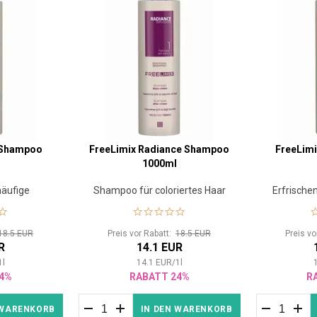
n Shampoo
FreeLimix Radiance Shampoo
FreeLim
1000ml
äufige
Shampoo für coloriertes Haar
Erfrisch
ng
18.5 EUR
Preis vor Rabatt:
18.5 EUR
Preis v
R
14.1 EUR
1
l
14.1
EUR
/
1
l
4%
RABATT 24%
R
 WARENKORB
IN DEN WARENKORB