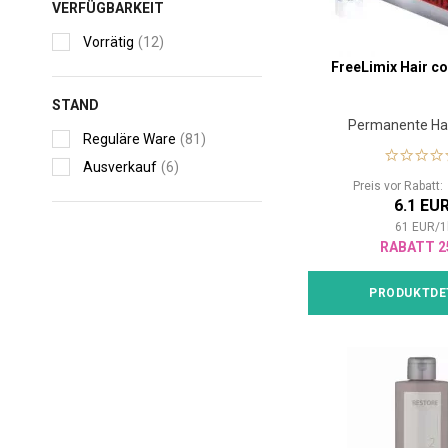
VERFÜGBARKEIT
Vorrätig
(12)
FreeLimix Hair co
STAND
Permanente Ha
Reguläre Ware
(81)
Ausverkauf
(6)
Preis vor Rabatt
6.1 EU
61
EUR
/
1
RABATT 2
PRODUKTDE