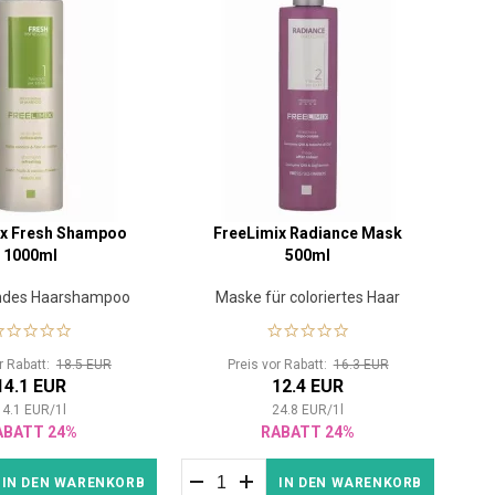
ix Fresh Shampoo
FreeLimix Radiance Mask
1000ml
500ml
endes Haarshampoo
Maske für coloriertes Haar
or Rabatt:
18.5 EUR
Preis vor Rabatt:
16.3 EUR
14.1 EUR
12.4 EUR
14.1
EUR
/
1
l
24.8
EUR
/
1
l
ABATT 24%
RABATT 24%
IN DEN WARENKORB
IN DEN WARENKORB