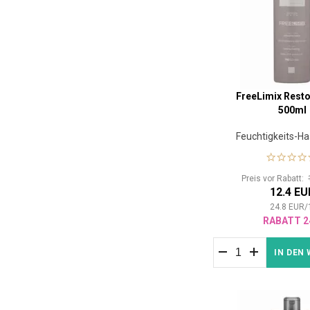
FreeLimix Rest
500ml
Feuchtigkeits-H
Preis vor Rabatt:
12.4 EU
24.8
EUR
/
RABATT 2
IN DEN