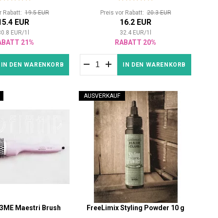
or Rabatt:
19.5 EUR
Preis vor Rabatt:
20.3 EUR
15.4 EUR
16.2 EUR
30.8
EUR
/
1
l
32.4
EUR
/
1
l
ABATT 21%
RABATT 20%
IN DEN WARENKORB
IN DEN WARENKORB
AUSVERKAUF
 3ME Maestri Brush
FreeLimix Styling Powder 10 g