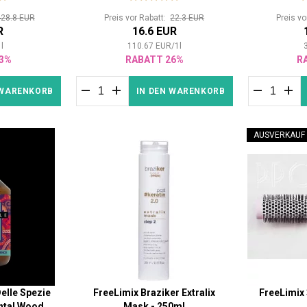
428.8 EUR
Preis vor Rabatt:
22.3 EUR
Preis v
R
16.6 EUR
1
l
110.67
EUR
/
1
l
3%
RABATT 26%
R
 WARENKORB
IN DEN WARENKORB
AUSVERKAUF
elle Spezie
FreeLimix Braziker Extralix
FreeLimix
ntal Wood
Mask - 250ml