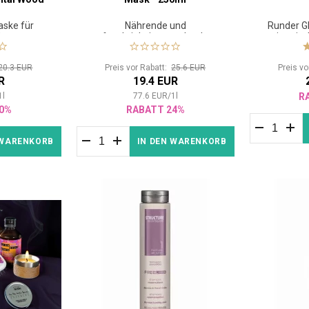
aske für
Nährende und
Runder G
Haar
feuchtigkeitsspendende
antistati
Haarmaske
20.3 EUR
Preis vor Rabatt:
25.6 EUR
Preis v
R
19.4 EUR
1
l
77.6
EUR
/
1
l
R
0%
RABATT 24%
 WARENKORB
IN DEN WARENKORB