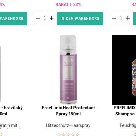
4%
RABATT 23%
R
 WARENKORB
IN DEN WARENKORB
 - brazilský
FreeLimix Heat Protectant
FREELIMIX 
00ml
Spray 150ml
Shampoo 
eratin mit
Hitzeschutz-Haarspray
Feuchti
dender und
 Wirkung