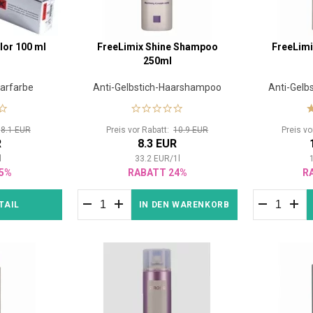
lor 100 ml
FreeLimix Shine Shampoo
FreeLim
250ml
arfarbe
Anti-Gelbstich-Haarshampoo
Anti-Gelb
:
8.1 EUR
Preis vor Rabatt:
10.9 EUR
Preis v
R
8.3 EUR
l
33.2
EUR
/
1
l
5%
RABATT 24%
R
TAIL
IN DEN WARENKORB