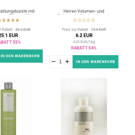
lättungsbürste mit
Herren Volumen- und
schem Effekt - 43mm
Fixierpuder für das Haar mit
mattem Effekt
or Rabatt:
55.2 EUR
Preis vor Rabatt:
13.6 EUR
25.1 EUR
6.2 EUR
ABATT 55%
620
EUR
/
1
kg
RABATT 54%
IN DEN WARENKORB
IN DEN WARENKORB