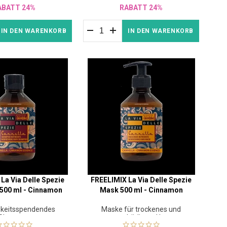
ABATT 24%
RABATT 24%
IN DEN WARENKORB
IN DEN WARENKORB
La Via Delle Spezie
FREELIMIX La Via Delle Spezie
500 ml - Cinnamon
Mask 500 ml - Cinnamon
gkeitsspendendes
Maske für trockenes und
Shampoo
geschädigtes Haar