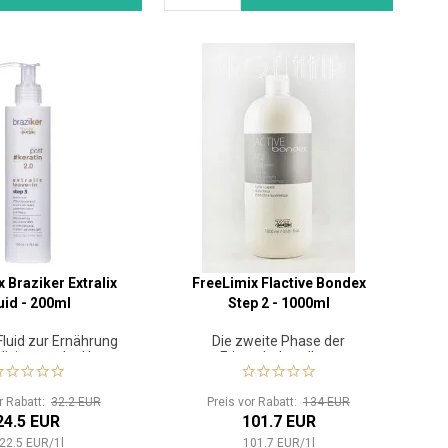
 Braziker Extralix
FreeLimix Flactive Bondex
uid - 200ml
Step 2 - 1000ml
Fluid zur Ernährung
Die zweite Phase der
lisierung der Haare
Friseurbehandlung
or Rabatt:
32.2 EUR
Preis vor Rabatt:
134 EUR
24.5 EUR
101.7 EUR
22.5
EUR
/
1
l
101.7
EUR
/
1
l