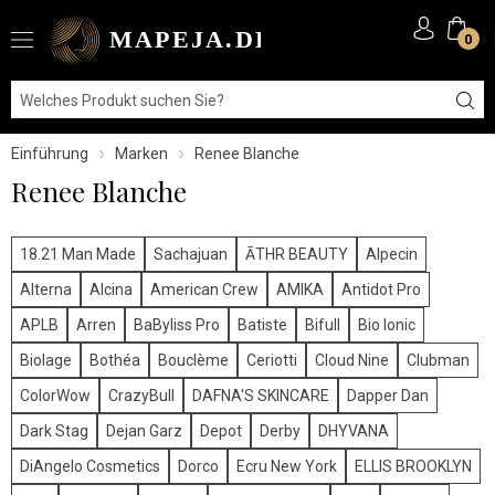
0
Einführung
Marken
Renee Blanche
Renee Blanche
18.21 Man Made
Sachajuan
ĀTHR BEAUTY
Alpecin
Alterna
Alcina
American Crew
AMIKA
Antidot Pro
APLB
Arren
BaByliss Pro
Batiste
Bifull
Bio Ionic
Biolage
Bothéa
Bouclème
Ceriotti
Cloud Nine
Clubman
ColorWow
CrazyBull
DAFNA'S SKINCARE
Dapper Dan
Dark Stag
Dejan Garz
Depot
Derby
DHYVANA
DiAngelo Cosmetics
Dorco
Ecru New York
ELLIS BROOKLYN