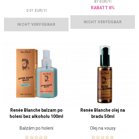
87
EUR
/
1
l
RABATT 8%
0.01
EUR
/
1
l
NICHT VERFÜGBAR
NICHT VERFÜGBAR
Renée Blanche balzam po
Renée Blanche olej na
holení bez alkoholu 100ml
bradu 50ml
Balzám po holení
Olej na vousy