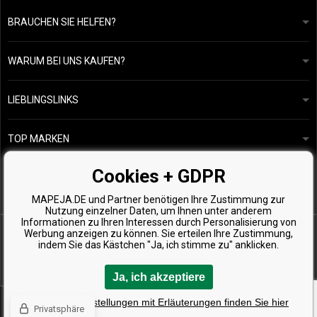
BRAUCHEN SIE HELFEN?
info@mapeja.de
Allgemeine geschäftsbedingungen
Wir werden innerhalb von 24 Stunden antworten.
WARUM BEI UNS KAUFEN?
Datenschutzerklärung
Unsere Geschichte
Übersicht über Zahlungen und Versand
Blog
Ecru New York
LIEBLINGSLINKS
Rückgabe von Waren
Friseurberatung
Kérastase
Kontakte
TOP MARKEN
O&M
Kostenlose Produktproben
Paul Mitchell
Cookies + GDPR
Wella Professionals
MAPEJA.DE und Partner benötigen Ihre Zustimmung zur
Zenz Organic
Nutzung einzelner Daten, um Ihnen unter anderem
Informationen zu Ihren Interessen durch Personalisierung von
Werbung anzeigen zu können. Sie erteilen Ihre Zustimmung,
indem Sie das Kästchen "Ja, ich stimme zu" anklicken.
Ja, ich akzeptiere
Copyright © 2026 Mapeja.de, Alle Rechte vorbehalten
Detaillierte Einstellungen mit Erläuterungen finden Sie hier
Privatsphäre