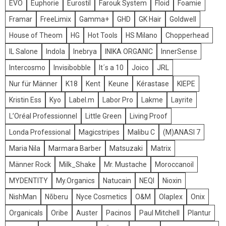
EVO
Euphorie
Eurostil
Farouk System
Floid
Foamie
Framar
FreeLimix
Gamma+
GHD
GK Hair
Goldwell
House of Theom
HG
Hot Tools
HS Milano
Chopperhead
IL Salone
Indola
Inebrya
INIKA ORGANIC
InnerSense
Intercosmo
Invisibobble
It´s a 10
Joico
JRL
Nur für Männer
K18
Kent
Keune
Kérastase
KIEPE
Kristin Ess
Kyo
Label.m
Labor Pro
Lakme
Layrite
L’Oréal Professionnel
Little Green
Living Proof
Londa Professional
Magicstripes
Malibu C
(M)ANASI 7
Maria Nila
Marmara Barber
Matsuzaki
Matrix
Männer Rock
Milk_Shake
Mr. Mustache
Moroccanoil
MYDENTITY
My.Organics
Natucain
NEQI
Nioxin
NishMan
Nõberu
Nyce Cosmetics
O&M
Olaplex
Onix
Organicals
Oribe
Auster
Pacinos
Paul Mitchell
Plantur