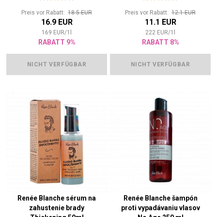
Preis vor Rabatt:
18.5 EUR
Preis vor Rabatt:
12.1 EUR
16.9 EUR
11.1 EUR
169
EUR
/
1
l
222
EUR
/
1
l
RABATT 9%
RABATT 8%
NICHT VERFÜGBAR
NICHT VERFÜGBAR
Renée Blanche sérum na
Renée Blanche šampón
zahustenie brady
proti vypadávaniu vlasov