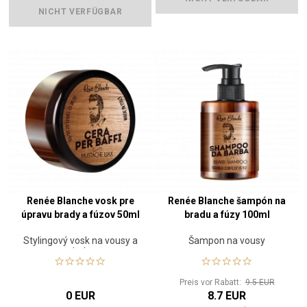
NICHT VERFÜGBAR
Renée Blanche vosk pre
Renée Blanche šampón na
úpravu brady a fúzov 50ml
bradu a fúzy 100ml
Stylingový vosk na vousy a
Šampon na vousy
knír
Preis vor Rabatt:
9.5 EUR
0 EUR
8.7 EUR