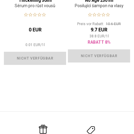
Thickening 50ml
No Age 250 ml
Sérum pro růst vousů
Posilující šampon na vlasy
Preis vor Rabatt:
10.6 EUR
0 EUR
9.7 EUR
38.8
EUR
/
1
l
RABATT 8%
0.01
EUR
/
1
l
NICHT VERFÜGBAR
NICHT VERFÜGBAR