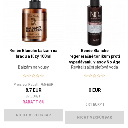
Renée Blanche balzam na
Renée Blanche
bradu a fúzy 100ml
regeneračné tonikum proti
vypadávaniu vlasov No Age
Balzám na vousy
Revitalizační pleťová voda
150 ml
Preis vor Rabatt:
9.5 EUR
8.7 EUR
0 EUR
87
EUR
/
1
l
RABATT 8%
0.01
EUR
/
1
l
NICHT VERFÜGBAR
NICHT VERFÜGBAR