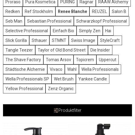
Proraso
Pura Kosmetica
PÜRING
Ragnar
RAAW Alchemy
Redken
Ref Stockholm
Renee Blanche
REUZEL
Salon B
Seb Man
Sebastian Professional
Schwarzkopf Professional
Selective Professional
Einfach Bio
Simply Zen
Hai
Slick Gorilla
Sthauer
STMNT
Swiss Image
StyleCraft
Tangle Teezer
Taylor of Old Bond Street
Die Insider
The Shave Factory
Tomas Arsov
Topicrem
Uppercut
Städtische Alchemie
Vivaco
Wahl
Wella Professionals
Wella Professionals SP
Wet Brush
Yankee Candle
Yellow Professional
Zenz Organic
Produktfilter