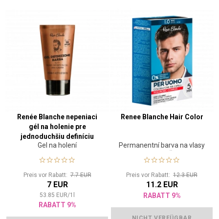
Renée Blanche nepeniaci
Renee Blanche Hair Color
gél na holenie pre
jednoduchšiu definíciu
Gel na holení
Permanentní barva na vlasy
brady 125 ml
pro muže
Preis vor Rabatt:
7.7 EUR
Preis vor Rabatt:
12.3 EUR
7 EUR
11.2 EUR
53.85
EUR
/
1
l
RABATT 9%
RABATT 9%
NICHT VERFÜGBAR